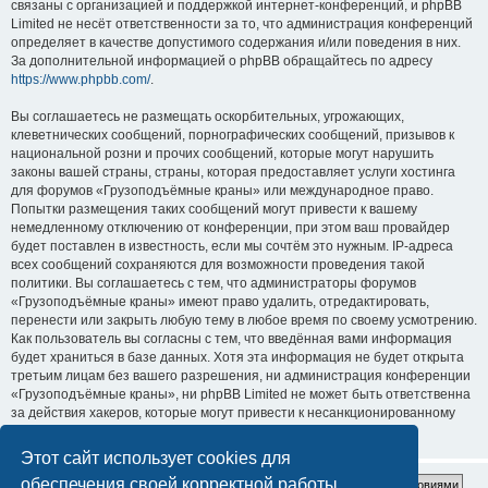
связаны с организацией и поддержкой интернет-конференций, и phpBB
Limited не несёт ответственности за то, что администрация конференций
определяет в качестве допустимого содержания и/или поведения в них.
За дополнительной информацией о phpBB обращайтесь по адресу
https://www.phpbb.com/
.
Вы соглашаетесь не размещать оскорбительных, угрожающих,
клеветнических сообщений, порнографических сообщений, призывов к
национальной розни и прочих сообщений, которые могут нарушить
законы вашей страны, страны, которая предоставляет услуги хостинга
для форумов «Грузоподъёмные краны» или международное право.
Попытки размещения таких сообщений могут привести к вашему
немедленному отключению от конференции, при этом ваш провайдер
будет поставлен в известность, если мы сочтём это нужным. IP-адреса
всех сообщений сохраняются для возможности проведения такой
политики. Вы соглашаетесь с тем, что администраторы форумов
«Грузоподъёмные краны» имеют право удалить, отредактировать,
перенести или закрыть любую тему в любое время по своему усмотрению.
Как пользователь вы согласны с тем, что введённая вами информация
будет храниться в базе данных. Хотя эта информация не будет открыта
третьим лицам без вашего разрешения, ни администрация конференции
«Грузоподъёмные краны», ни phpBB Limited не может быть ответственна
за действия хакеров, которые могут привести к несанкционированному
доступу к ней.
Этот сайт использует cookies для
обеспечения своей корректной работы.