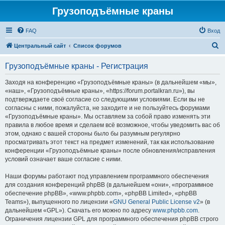
Грузоподъёмные краны
FAQ
Вход
П
Центральный сайт
Список форумов
о
Грузоподъёмные краны - Регистрация
и
с
Заходя на конференцию «Грузоподъёмные краны» (в дальнейшем «мы»,
«наш», «Грузоподъёмные краны», «https://forum.portalkran.ru»), вы
к
подтверждаете своё согласие со следующими условиями. Если вы не
согласны с ними, пожалуйста, не заходите и не пользуйтесь форумами
«Грузоподъёмные краны». Мы оставляем за собой право изменять эти
правила в любое время и сделаем всё возможное, чтобы уведомить вас об
этом, однако с вашей стороны было бы разумным регулярно
просматривать этот текст на предмет изменений, так как использование
конференции «Грузоподъёмные краны» после обновления/исправления
условий означает ваше согласие с ними.
Наши форумы работают под управлением программного обеспечения
для создания конференций phpBB (в дальнейшем «они», «программное
обеспечение phpBB», «www.phpbb.com», «phpBB Limited», «phpBB
Teams»), выпущенного по лицензии «
GNU General Public License v2
» (в
дальнейшем «GPL»). Скачать его можно по адресу
www.phpbb.com
.
Ограничения лицензии GPL для программного обеспечения phpBB строго