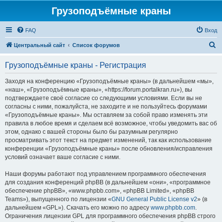
Грузоподъёмные краны
FAQ
Вход
П
Центральный сайт
Список форумов
о
Грузоподъёмные краны - Регистрация
и
с
Заходя на конференцию «Грузоподъёмные краны» (в дальнейшем «мы»,
«наш», «Грузоподъёмные краны», «https://forum.portalkran.ru»), вы
к
подтверждаете своё согласие со следующими условиями. Если вы не
согласны с ними, пожалуйста, не заходите и не пользуйтесь форумами
«Грузоподъёмные краны». Мы оставляем за собой право изменять эти
правила в любое время и сделаем всё возможное, чтобы уведомить вас об
этом, однако с вашей стороны было бы разумным регулярно
просматривать этот текст на предмет изменений, так как использование
конференции «Грузоподъёмные краны» после обновления/исправления
условий означает ваше согласие с ними.
Наши форумы работают под управлением программного обеспечения
для создания конференций phpBB (в дальнейшем «они», «программное
обеспечение phpBB», «www.phpbb.com», «phpBB Limited», «phpBB
Teams»), выпущенного по лицензии «
GNU General Public License v2
» (в
дальнейшем «GPL»). Скачать его можно по адресу
www.phpbb.com
.
Ограничения лицензии GPL для программного обеспечения phpBB строго