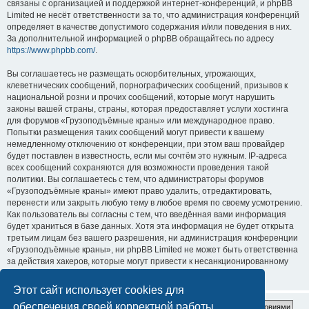
связаны с организацией и поддержкой интернет-конференций, и phpBB
Limited не несёт ответственности за то, что администрация конференций
определяет в качестве допустимого содержания и/или поведения в них.
За дополнительной информацией о phpBB обращайтесь по адресу
https://www.phpbb.com/
.
Вы соглашаетесь не размещать оскорбительных, угрожающих,
клеветнических сообщений, порнографических сообщений, призывов к
национальной розни и прочих сообщений, которые могут нарушить
законы вашей страны, страны, которая предоставляет услуги хостинга
для форумов «Грузоподъёмные краны» или международное право.
Попытки размещения таких сообщений могут привести к вашему
немедленному отключению от конференции, при этом ваш провайдер
будет поставлен в известность, если мы сочтём это нужным. IP-адреса
всех сообщений сохраняются для возможности проведения такой
политики. Вы соглашаетесь с тем, что администраторы форумов
«Грузоподъёмные краны» имеют право удалить, отредактировать,
перенести или закрыть любую тему в любое время по своему усмотрению.
Как пользователь вы согласны с тем, что введённая вами информация
будет храниться в базе данных. Хотя эта информация не будет открыта
третьим лицам без вашего разрешения, ни администрация конференции
«Грузоподъёмные краны», ни phpBB Limited не может быть ответственна
за действия хакеров, которые могут привести к несанкционированному
доступу к ней.
Этот сайт использует cookies для
обеспечения своей корректной работы.