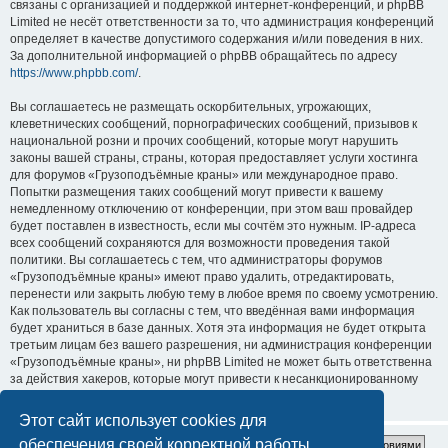
связаны с организацией и поддержкой интернет-конференций, и phpBB
Limited не несёт ответственности за то, что администрация конференций
определяет в качестве допустимого содержания и/или поведения в них.
За дополнительной информацией о phpBB обращайтесь по адресу
https://www.phpbb.com/
.
Вы соглашаетесь не размещать оскорбительных, угрожающих,
клеветнических сообщений, порнографических сообщений, призывов к
национальной розни и прочих сообщений, которые могут нарушить
законы вашей страны, страны, которая предоставляет услуги хостинга
для форумов «Грузоподъёмные краны» или международное право.
Попытки размещения таких сообщений могут привести к вашему
немедленному отключению от конференции, при этом ваш провайдер
будет поставлен в известность, если мы сочтём это нужным. IP-адреса
всех сообщений сохраняются для возможности проведения такой
политики. Вы соглашаетесь с тем, что администраторы форумов
«Грузоподъёмные краны» имеют право удалить, отредактировать,
перенести или закрыть любую тему в любое время по своему усмотрению.
Как пользователь вы согласны с тем, что введённая вами информация
будет храниться в базе данных. Хотя эта информация не будет открыта
третьим лицам без вашего разрешения, ни администрация конференции
«Грузоподъёмные краны», ни phpBB Limited не может быть ответственна
за действия хакеров, которые могут привести к несанкционированному
доступу к ней.
Этот сайт использует cookies для
обеспечения своей корректной работы.