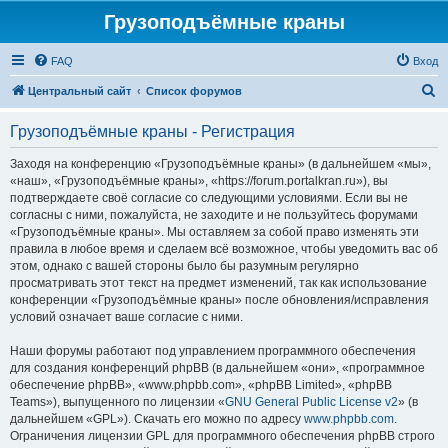
Грузоподъёмные краны
FAQ
Вход
П
Центральный сайт
Список форумов
о
Грузоподъёмные краны - Регистрация
и
с
Заходя на конференцию «Грузоподъёмные краны» (в дальнейшем «мы»,
«наш», «Грузоподъёмные краны», «https://forum.portalkran.ru»), вы
к
подтверждаете своё согласие со следующими условиями. Если вы не
согласны с ними, пожалуйста, не заходите и не пользуйтесь форумами
«Грузоподъёмные краны». Мы оставляем за собой право изменять эти
правила в любое время и сделаем всё возможное, чтобы уведомить вас об
этом, однако с вашей стороны было бы разумным регулярно
просматривать этот текст на предмет изменений, так как использование
конференции «Грузоподъёмные краны» после обновления/исправления
условий означает ваше согласие с ними.
Наши форумы работают под управлением программного обеспечения
для создания конференций phpBB (в дальнейшем «они», «программное
обеспечение phpBB», «www.phpbb.com», «phpBB Limited», «phpBB
Teams»), выпущенного по лицензии «
GNU General Public License v2
» (в
дальнейшем «GPL»). Скачать его можно по адресу
www.phpbb.com
.
Ограничения лицензии GPL для программного обеспечения phpBB строго