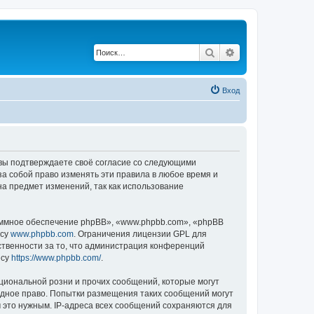
Поиск
Расширенный по
Вход
, вы подтверждаете своё согласие со следующими
а собой право изменять эти правила в любое время и
на предмет изменений, так как использование
ммное обеспечение phpBB», «www.phpbb.com», «phpBB
есу
www.phpbb.com
. Ограничения лицензии GPL для
ственности за то, что администрация конференций
есу
https://www.phpbb.com/
.
циональной розни и прочих сообщений, которые могут
одное право. Попытки размещения таких сообщений могут
 это нужным. IP-адреса всех сообщений сохраняются для