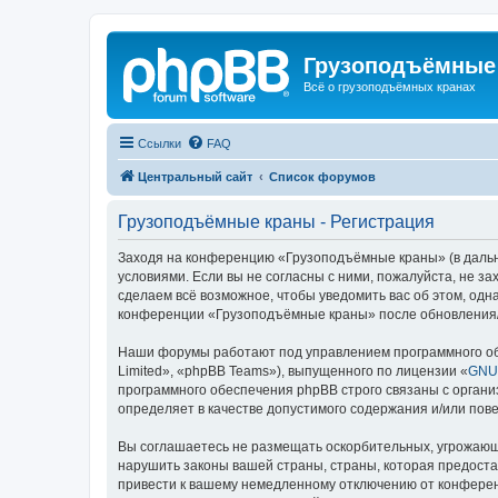
Грузоподъёмные
Всё о грузоподъёмных кранах
Ссылки
FAQ
Центральный сайт
Список форумов
Грузоподъёмные краны - Регистрация
Заходя на конференцию «Грузоподъёмные краны» (в дальне
условиями. Если вы не согласны с ними, пожалуйста, не 
сделаем всё возможное, чтобы уведомить вас об этом, одн
конференции «Грузоподъёмные краны» после обновления/и
Наши форумы работают под управлением программного об
Limited», «phpBB Teams»), выпущенного по лицензии «
GNU 
программного обеспечения phpBB строго связаны с органи
определяет в качестве допустимого содержания и/или по
Вы соглашаетесь не размещать оскорбительных, угрожающ
нарушить законы вашей страны, страны, которая предост
привести к вашему немедленному отключению от конференц