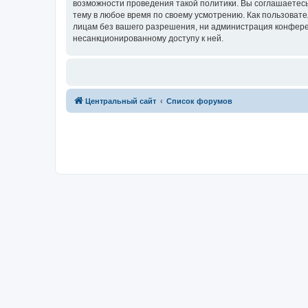
возможности проведения такой политики. Вы соглашаетес
тему в любое время по своему усмотрению. Как пользовате
лицам без вашего разрешения, ни администрация конферен
несанкционированному доступу к ней.
Центральный сайт
Список форумов