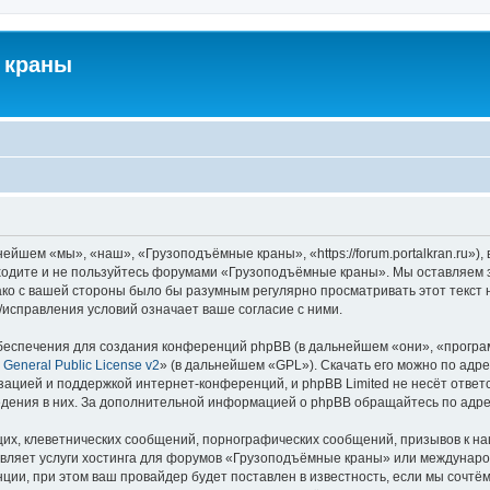
 краны
йшем «мы», «наш», «Грузоподъёмные краны», «https://forum.portalkran.ru»)
заходите и не пользуйтесь форумами «Грузоподъёмные краны». Мы оставляем з
ако с вашей стороны было бы разумным регулярно просматривать этот текст 
справления условий означает ваше согласие с ними.
еспечения для создания конференций phpBB (в дальнейшем «они», «програ
General Public License v2
» (в дальнейшем «GPL»). Скачать его можно по адр
зацией и поддержкой интернет-конференций, и phpBB Limited не несёт ответ
ведения в них. За дополнительной информацией о phpBB обращайтесь по адр
их, клеветнических сообщений, порнографических сообщений, призывов к на
авляет услуги хостинга для форумов «Грузоподъёмные краны» или междунар
ии, при этом ваш провайдер будет поставлен в известность, если мы сочтём