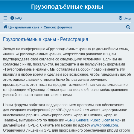
Грузоподъёмные краны
FAQ
Вход
П
Центральный сайт
Список форумов
о
Грузоподъёмные краны - Регистрация
и
с
Заходя на конференцию «Грузоподъёмные краны» (в дальнейшем «мы»,
«наш», «Грузоподъёмные краны», «https://forum.portalkran.ru»), вы
к
подтверждаете своё согласие со следующими условиями. Если вы не
согласны с ними, пожалуйста, не заходите и не пользуйтесь форумами
«Грузоподъёмные краны». Мы оставляем за собой право изменять эти
правила в любое время и сделаем всё возможное, чтобы уведомить вас об
этом, однако с вашей стороны было бы разумным регулярно
просматривать этот текст на предмет изменений, так как использование
конференции «Грузоподъёмные краны» после обновления/исправления
условий означает ваше согласие с ними.
Наши форумы работают под управлением программного обеспечения
для создания конференций phpBB (в дальнейшем «они», «программное
обеспечение phpBB», «www.phpbb.com», «phpBB Limited», «phpBB
Teams»), выпущенного по лицензии «
GNU General Public License v2
» (в
дальнейшем «GPL»). Скачать его можно по адресу
www.phpbb.com
.
Ограничения лицензии GPL для программного обеспечения phpBB строго