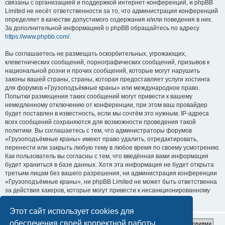
связаны с организацией и поддержкой интернет-конференций, и phpBB
Limited не несёт ответственности за то, что администрация конференций
определяет в качестве допустимого содержания и/или поведения в них.
За дополнительной информацией о phpBB обращайтесь по адресу
https://www.phpbb.com/
.
Вы соглашаетесь не размещать оскорбительных, угрожающих,
клеветнических сообщений, порнографических сообщений, призывов к
национальной розни и прочих сообщений, которые могут нарушить
законы вашей страны, страны, которая предоставляет услуги хостинга
для форумов «Грузоподъёмные краны» или международное право.
Попытки размещения таких сообщений могут привести к вашему
немедленному отключению от конференции, при этом ваш провайдер
будет поставлен в известность, если мы сочтём это нужным. IP-адреса
всех сообщений сохраняются для возможности проведения такой
политики. Вы соглашаетесь с тем, что администраторы форумов
«Грузоподъёмные краны» имеют право удалить, отредактировать,
перенести или закрыть любую тему в любое время по своему усмотрению.
Как пользователь вы согласны с тем, что введённая вами информация
будет храниться в базе данных. Хотя эта информация не будет открыта
третьим лицам без вашего разрешения, ни администрация конференции
«Грузоподъёмные краны», ни phpBB Limited не может быть ответственна
за действия хакеров, которые могут привести к несанкционированному
доступу к ней.
Этот сайт использует cookies для
обеспечения своей корректной работы.