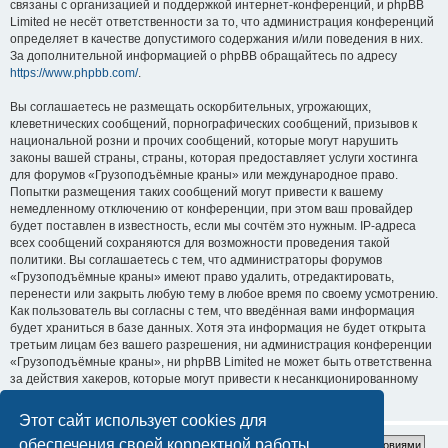
связаны с организацией и поддержкой интернет-конференций, и phpBB
Limited не несёт ответственности за то, что администрация конференций
определяет в качестве допустимого содержания и/или поведения в них.
За дополнительной информацией о phpBB обращайтесь по адресу
https://www.phpbb.com/
.
Вы соглашаетесь не размещать оскорбительных, угрожающих,
клеветнических сообщений, порнографических сообщений, призывов к
национальной розни и прочих сообщений, которые могут нарушить
законы вашей страны, страны, которая предоставляет услуги хостинга
для форумов «Грузоподъёмные краны» или международное право.
Попытки размещения таких сообщений могут привести к вашему
немедленному отключению от конференции, при этом ваш провайдер
будет поставлен в известность, если мы сочтём это нужным. IP-адреса
всех сообщений сохраняются для возможности проведения такой
политики. Вы соглашаетесь с тем, что администраторы форумов
«Грузоподъёмные краны» имеют право удалить, отредактировать,
перенести или закрыть любую тему в любое время по своему усмотрению.
Как пользователь вы согласны с тем, что введённая вами информация
будет храниться в базе данных. Хотя эта информация не будет открыта
третьим лицам без вашего разрешения, ни администрация конференции
«Грузоподъёмные краны», ни phpBB Limited не может быть ответственна
за действия хакеров, которые могут привести к несанкционированному
доступу к ней.
Этот сайт использует cookies для
обеспечения своей корректной работы.