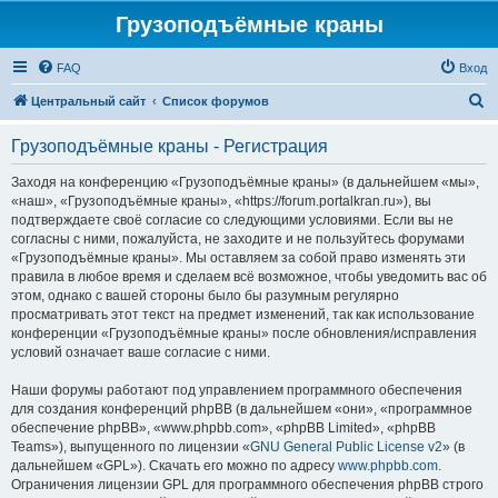
Грузоподъёмные краны
FAQ
Вход
П
Центральный сайт
Список форумов
о
Грузоподъёмные краны - Регистрация
и
с
Заходя на конференцию «Грузоподъёмные краны» (в дальнейшем «мы»,
«наш», «Грузоподъёмные краны», «https://forum.portalkran.ru»), вы
к
подтверждаете своё согласие со следующими условиями. Если вы не
согласны с ними, пожалуйста, не заходите и не пользуйтесь форумами
«Грузоподъёмные краны». Мы оставляем за собой право изменять эти
правила в любое время и сделаем всё возможное, чтобы уведомить вас об
этом, однако с вашей стороны было бы разумным регулярно
просматривать этот текст на предмет изменений, так как использование
конференции «Грузоподъёмные краны» после обновления/исправления
условий означает ваше согласие с ними.
Наши форумы работают под управлением программного обеспечения
для создания конференций phpBB (в дальнейшем «они», «программное
обеспечение phpBB», «www.phpbb.com», «phpBB Limited», «phpBB
Teams»), выпущенного по лицензии «
GNU General Public License v2
» (в
дальнейшем «GPL»). Скачать его можно по адресу
www.phpbb.com
.
Ограничения лицензии GPL для программного обеспечения phpBB строго