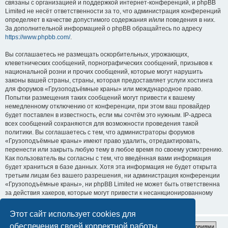
связаны с организацией и поддержкой интернет-конференций, и phpBB
Limited не несёт ответственности за то, что администрация конференций
определяет в качестве допустимого содержания и/или поведения в них.
За дополнительной информацией о phpBB обращайтесь по адресу
https://www.phpbb.com/
.
Вы соглашаетесь не размещать оскорбительных, угрожающих,
клеветнических сообщений, порнографических сообщений, призывов к
национальной розни и прочих сообщений, которые могут нарушить
законы вашей страны, страны, которая предоставляет услуги хостинга
для форумов «Грузоподъёмные краны» или международное право.
Попытки размещения таких сообщений могут привести к вашему
немедленному отключению от конференции, при этом ваш провайдер
будет поставлен в известность, если мы сочтём это нужным. IP-адреса
всех сообщений сохраняются для возможности проведения такой
политики. Вы соглашаетесь с тем, что администраторы форумов
«Грузоподъёмные краны» имеют право удалить, отредактировать,
перенести или закрыть любую тему в любое время по своему усмотрению.
Как пользователь вы согласны с тем, что введённая вами информация
будет храниться в базе данных. Хотя эта информация не будет открыта
третьим лицам без вашего разрешения, ни администрация конференции
«Грузоподъёмные краны», ни phpBB Limited не может быть ответственна
за действия хакеров, которые могут привести к несанкционированному
доступу к ней.
Этот сайт использует cookies для
обеспечения своей корректной работы.