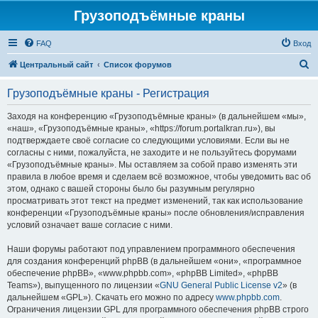
Грузоподъёмные краны
FAQ
Вход
П
Центральный сайт
Список форумов
о
Грузоподъёмные краны - Регистрация
и
с
Заходя на конференцию «Грузоподъёмные краны» (в дальнейшем «мы»,
«наш», «Грузоподъёмные краны», «https://forum.portalkran.ru»), вы
к
подтверждаете своё согласие со следующими условиями. Если вы не
согласны с ними, пожалуйста, не заходите и не пользуйтесь форумами
«Грузоподъёмные краны». Мы оставляем за собой право изменять эти
правила в любое время и сделаем всё возможное, чтобы уведомить вас об
этом, однако с вашей стороны было бы разумным регулярно
просматривать этот текст на предмет изменений, так как использование
конференции «Грузоподъёмные краны» после обновления/исправления
условий означает ваше согласие с ними.
Наши форумы работают под управлением программного обеспечения
для создания конференций phpBB (в дальнейшем «они», «программное
обеспечение phpBB», «www.phpbb.com», «phpBB Limited», «phpBB
Teams»), выпущенного по лицензии «
GNU General Public License v2
» (в
дальнейшем «GPL»). Скачать его можно по адресу
www.phpbb.com
.
Ограничения лицензии GPL для программного обеспечения phpBB строго