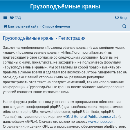
Грузоподъёмные краны
FAQ
Вход
П
Центральный сайт
Список форумов
о
Грузоподъёмные краны - Регистрация
и
с
Заходя на конференцию «Грузоподъёмные краны» (в дальнейшем «мы»,
«наш», «Грузоподъёмные краны», «https://forum.portalkran.ru»), вы
к
подтверждаете своё согласие со следующими условиями. Если вы не
согласны с ними, пожалуйста, не заходите и не пользуйтесь форумами
«Грузоподъёмные краны». Мы оставляем за собой право изменять эти
правила в любое время и сделаем всё возможное, чтобы уведомить вас об
этом, однако с вашей стороны было бы разумным регулярно
просматривать этот текст на предмет изменений, так как использование
конференции «Грузоподъёмные краны» после обновления/исправления
условий означает ваше согласие с ними.
Наши форумы работают под управлением программного обеспечения
для создания конференций phpBB (в дальнейшем «они», «программное
обеспечение phpBB», «www.phpbb.com», «phpBB Limited», «phpBB
Teams»), выпущенного по лицензии «
GNU General Public License v2
» (в
дальнейшем «GPL»). Скачать его можно по адресу
www.phpbb.com
.
Ограничения лицензии GPL для программного обеспечения phpBB строго