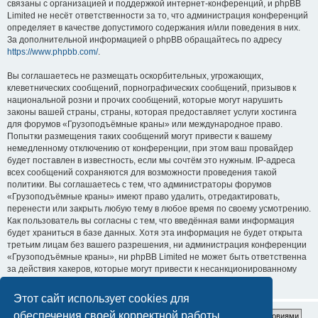
связаны с организацией и поддержкой интернет-конференций, и phpBB
Limited не несёт ответственности за то, что администрация конференций
определяет в качестве допустимого содержания и/или поведения в них.
За дополнительной информацией о phpBB обращайтесь по адресу
https://www.phpbb.com/
.
Вы соглашаетесь не размещать оскорбительных, угрожающих,
клеветнических сообщений, порнографических сообщений, призывов к
национальной розни и прочих сообщений, которые могут нарушить
законы вашей страны, страны, которая предоставляет услуги хостинга
для форумов «Грузоподъёмные краны» или международное право.
Попытки размещения таких сообщений могут привести к вашему
немедленному отключению от конференции, при этом ваш провайдер
будет поставлен в известность, если мы сочтём это нужным. IP-адреса
всех сообщений сохраняются для возможности проведения такой
политики. Вы соглашаетесь с тем, что администраторы форумов
«Грузоподъёмные краны» имеют право удалить, отредактировать,
перенести или закрыть любую тему в любое время по своему усмотрению.
Как пользователь вы согласны с тем, что введённая вами информация
будет храниться в базе данных. Хотя эта информация не будет открыта
третьим лицам без вашего разрешения, ни администрация конференции
«Грузоподъёмные краны», ни phpBB Limited не может быть ответственна
за действия хакеров, которые могут привести к несанкционированному
доступу к ней.
Этот сайт использует cookies для
обеспечения своей корректной работы.