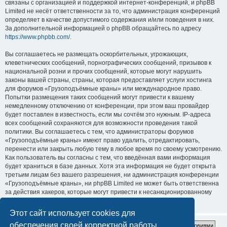
связаны с организацией и поддержкой интернет-конференций, и phpBB
Limited не несёт ответственности за то, что администрация конференций
определяет в качестве допустимого содержания и/или поведения в них.
За дополнительной информацией о phpBB обращайтесь по адресу
https://www.phpbb.com/
.
Вы соглашаетесь не размещать оскорбительных, угрожающих,
клеветнических сообщений, порнографических сообщений, призывов к
национальной розни и прочих сообщений, которые могут нарушить
законы вашей страны, страны, которая предоставляет услуги хостинга
для форумов «Грузоподъёмные краны» или международное право.
Попытки размещения таких сообщений могут привести к вашему
немедленному отключению от конференции, при этом ваш провайдер
будет поставлен в известность, если мы сочтём это нужным. IP-адреса
всех сообщений сохраняются для возможности проведения такой
политики. Вы соглашаетесь с тем, что администраторы форумов
«Грузоподъёмные краны» имеют право удалить, отредактировать,
перенести или закрыть любую тему в любое время по своему усмотрению.
Как пользователь вы согласны с тем, что введённая вами информация
будет храниться в базе данных. Хотя эта информация не будет открыта
третьим лицам без вашего разрешения, ни администрация конференции
«Грузоподъёмные краны», ни phpBB Limited не может быть ответственна
за действия хакеров, которые могут привести к несанкционированному
доступу к ней.
Этот сайт использует cookies для
обеспечения своей корректной работы.