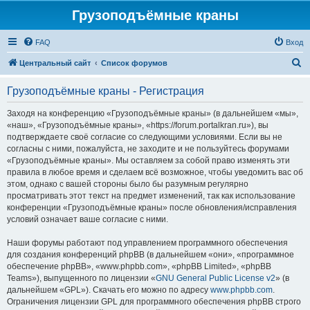
Грузоподъёмные краны
FAQ
Вход
П
Центральный сайт
Список форумов
о
Грузоподъёмные краны - Регистрация
и
с
Заходя на конференцию «Грузоподъёмные краны» (в дальнейшем «мы»,
«наш», «Грузоподъёмные краны», «https://forum.portalkran.ru»), вы
к
подтверждаете своё согласие со следующими условиями. Если вы не
согласны с ними, пожалуйста, не заходите и не пользуйтесь форумами
«Грузоподъёмные краны». Мы оставляем за собой право изменять эти
правила в любое время и сделаем всё возможное, чтобы уведомить вас об
этом, однако с вашей стороны было бы разумным регулярно
просматривать этот текст на предмет изменений, так как использование
конференции «Грузоподъёмные краны» после обновления/исправления
условий означает ваше согласие с ними.
Наши форумы работают под управлением программного обеспечения
для создания конференций phpBB (в дальнейшем «они», «программное
обеспечение phpBB», «www.phpbb.com», «phpBB Limited», «phpBB
Teams»), выпущенного по лицензии «
GNU General Public License v2
» (в
дальнейшем «GPL»). Скачать его можно по адресу
www.phpbb.com
.
Ограничения лицензии GPL для программного обеспечения phpBB строго