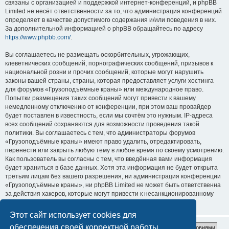
связаны с организацией и поддержкой интернет-конференций, и phpBB
Limited не несёт ответственности за то, что администрация конференций
определяет в качестве допустимого содержания и/или поведения в них.
За дополнительной информацией о phpBB обращайтесь по адресу
https://www.phpbb.com/
.
Вы соглашаетесь не размещать оскорбительных, угрожающих,
клеветнических сообщений, порнографических сообщений, призывов к
национальной розни и прочих сообщений, которые могут нарушить
законы вашей страны, страны, которая предоставляет услуги хостинга
для форумов «Грузоподъёмные краны» или международное право.
Попытки размещения таких сообщений могут привести к вашему
немедленному отключению от конференции, при этом ваш провайдер
будет поставлен в известность, если мы сочтём это нужным. IP-адреса
всех сообщений сохраняются для возможности проведения такой
политики. Вы соглашаетесь с тем, что администраторы форумов
«Грузоподъёмные краны» имеют право удалить, отредактировать,
перенести или закрыть любую тему в любое время по своему усмотрению.
Как пользователь вы согласны с тем, что введённая вами информация
будет храниться в базе данных. Хотя эта информация не будет открыта
третьим лицам без вашего разрешения, ни администрация конференции
«Грузоподъёмные краны», ни phpBB Limited не может быть ответственна
за действия хакеров, которые могут привести к несанкционированному
доступу к ней.
Этот сайт использует cookies для
обеспечения своей корректной работы.