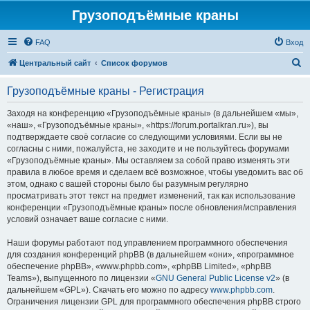
Грузоподъёмные краны
FAQ
Вход
П
Центральный сайт
Список форумов
о
Грузоподъёмные краны - Регистрация
и
с
Заходя на конференцию «Грузоподъёмные краны» (в дальнейшем «мы»,
«наш», «Грузоподъёмные краны», «https://forum.portalkran.ru»), вы
к
подтверждаете своё согласие со следующими условиями. Если вы не
согласны с ними, пожалуйста, не заходите и не пользуйтесь форумами
«Грузоподъёмные краны». Мы оставляем за собой право изменять эти
правила в любое время и сделаем всё возможное, чтобы уведомить вас об
этом, однако с вашей стороны было бы разумным регулярно
просматривать этот текст на предмет изменений, так как использование
конференции «Грузоподъёмные краны» после обновления/исправления
условий означает ваше согласие с ними.
Наши форумы работают под управлением программного обеспечения
для создания конференций phpBB (в дальнейшем «они», «программное
обеспечение phpBB», «www.phpbb.com», «phpBB Limited», «phpBB
Teams»), выпущенного по лицензии «
GNU General Public License v2
» (в
дальнейшем «GPL»). Скачать его можно по адресу
www.phpbb.com
.
Ограничения лицензии GPL для программного обеспечения phpBB строго