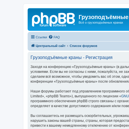
Грузоподъёмные
Всё о грузоподъёмных кранах
Ссылки
FAQ
Центральный сайт
Список форумов
Грузоподъёмные краны - Регистрация
Заходя на конференцию «Грузоподъёмные краны» (в дальне
условиями. Если вы не согласны с ними, пожалуйста, не 
сделаем всё возможное, чтобы уведомить вас об этом, одн
конференции «Грузоподъёмные краны» после обновления/и
Наши форумы работают под управлением программного об
Limited», «phpBB Teams»), выпущенного по лицензии «
GNU 
программного обеспечения phpBB строго связаны с органи
определяет в качестве допустимого содержания и/или по
Вы соглашаетесь не размещать оскорбительных, угрожающ
нарушить законы вашей страны, страны, которая предост
привести к вашему немедленному отключению от конференц