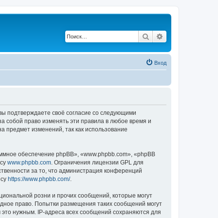
Поиск
Расширенный по
Вход
, вы подтверждаете своё согласие со следующими
а собой право изменять эти правила в любое время и
на предмет изменений, так как использование
ммное обеспечение phpBB», «www.phpbb.com», «phpBB
есу
www.phpbb.com
. Ограничения лицензии GPL для
ственности за то, что администрация конференций
есу
https://www.phpbb.com/
.
циональной розни и прочих сообщений, которые могут
одное право. Попытки размещения таких сообщений могут
 это нужным. IP-адреса всех сообщений сохраняются для