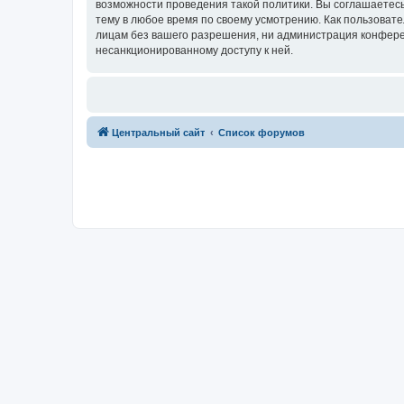
возможности проведения такой политики. Вы соглашаетес
тему в любое время по своему усмотрению. Как пользовате
лицам без вашего разрешения, ни администрация конферен
несанкционированному доступу к ней.
Центральный сайт
Список форумов