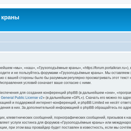
 краны
йшем «мы», «наш», «Грузоподъёмные краны», «https://forum.portalkran.ru»)
заходите и не пользуйтесь форумами «Грузоподъёмные краны». Мы оставляем з
ако с вашей стороны было бы разумным регулярно просматривать этот текст 
справления условий означает ваше согласие с ними.
еспечения для создания конференций phpBB (в дальнейшем «они», «програ
General Public License v2
» (в дальнейшем «GPL»). Скачать его можно по адр
зацией и поддержкой интернет-конференций, и phpBB Limited не несёт ответ
ведения в них. За дополнительной информацией о phpBB обращайтесь по адр
их, клеветнических сообщений, порнографических сообщений, призывов к на
авляет услуги хостинга для форумов «Грузоподъёмные краны» или междунар
ии, при этом ваш провайдер будет поставлен в известность, если мы сочтём