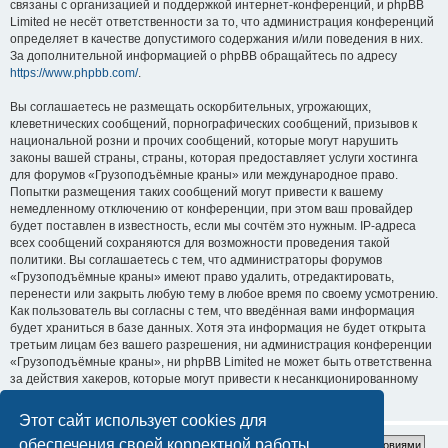
связаны с организацией и поддержкой интернет-конференций, и phpBB
Limited не несёт ответственности за то, что администрация конференций
определяет в качестве допустимого содержания и/или поведения в них.
За дополнительной информацией о phpBB обращайтесь по адресу
https://www.phpbb.com/
.
Вы соглашаетесь не размещать оскорбительных, угрожающих,
клеветнических сообщений, порнографических сообщений, призывов к
национальной розни и прочих сообщений, которые могут нарушить
законы вашей страны, страны, которая предоставляет услуги хостинга
для форумов «Грузоподъёмные краны» или международное право.
Попытки размещения таких сообщений могут привести к вашему
немедленному отключению от конференции, при этом ваш провайдер
будет поставлен в известность, если мы сочтём это нужным. IP-адреса
всех сообщений сохраняются для возможности проведения такой
политики. Вы соглашаетесь с тем, что администраторы форумов
«Грузоподъёмные краны» имеют право удалить, отредактировать,
перенести или закрыть любую тему в любое время по своему усмотрению.
Как пользователь вы согласны с тем, что введённая вами информация
будет храниться в базе данных. Хотя эта информация не будет открыта
третьим лицам без вашего разрешения, ни администрация конференции
«Грузоподъёмные краны», ни phpBB Limited не может быть ответственна
за действия хакеров, которые могут привести к несанкционированному
доступу к ней.
Этот сайт использует cookies для
обеспечения своей корректной работы.