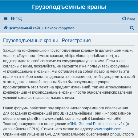
Грузоподъёмные краны
FAQ
Вход
П
Центральный сайт
Список форумов
о
Грузоподъёмные краны - Регистрация
и
с
Заходя на конференцию «Грузоподъёмные краны» (в дальнейшем «мы»,
«наш», «Грузоподъёмные краны», «https://forum.portalkran.ru»), вы
к
подтверждаете своё согласие со следующими условиями. Если вы не
согласны с ними, пожалуйста, не заходите и не пользуйтесь форумами
«Грузоподъёмные краны». Мы оставляем за собой право изменять эти
правила в любое время и сделаем всё возможное, чтобы уведомить вас об
этом, однако с вашей стороны было бы разумным регулярно
просматривать этот текст на предмет изменений, так как использование
конференции «Грузоподъёмные краны» после обновления/исправления
условий означает ваше согласие с ними.
Наши форумы работают под управлением программного обеспечения
для создания конференций phpBB (в дальнейшем «они», «программное
обеспечение phpBB», «www.phpbb.com», «phpBB Limited», «phpBB
Teams»), выпущенного по лицензии «
GNU General Public License v2
» (в
дальнейшем «GPL»). Скачать его можно по адресу
www.phpbb.com
.
Ограничения лицензии GPL для программного обеспечения phpBB строго