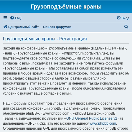
Грузоподъёмные краны
FAQ
Вход
П
Центральный сайт
Список форумов
о
Грузоподъёмные краны - Регистрация
и
с
Заходя на конференцию «Грузоподъёмные краны» (в дальнейшем «мы»,
«наш», «Грузоподъёмные краны», «https://forum.portalkran.ru»), вы
к
подтверждаете своё согласие со следующими условиями. Если вы не
согласны с ними, пожалуйста, не заходите и не пользуйтесь форумами
«Грузоподъёмные краны». Мы оставляем за собой право изменять эти
правила в любое время и сделаем всё возможное, чтобы уведомить вас об
этом, однако с вашей стороны было бы разумным регулярно
просматривать этот текст на предмет изменений, так как использование
конференции «Грузоподъёмные краны» после обновления/исправления
условий означает ваше согласие с ними.
Наши форумы работают под управлением программного обеспечения
для создания конференций phpBB (в дальнейшем «они», «программное
обеспечение phpBB», «www.phpbb.com», «phpBB Limited», «phpBB
Teams»), выпущенного по лицензии «
GNU General Public License v2
» (в
дальнейшем «GPL»). Скачать его можно по адресу
www.phpbb.com
.
Ограничения лицензии GPL для программного обеспечения phpBB строго