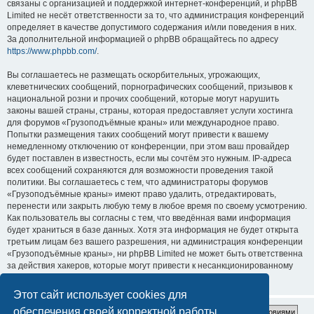
связаны с организацией и поддержкой интернет-конференций, и phpBB
Limited не несёт ответственности за то, что администрация конференций
определяет в качестве допустимого содержания и/или поведения в них.
За дополнительной информацией о phpBB обращайтесь по адресу
https://www.phpbb.com/
.
Вы соглашаетесь не размещать оскорбительных, угрожающих,
клеветнических сообщений, порнографических сообщений, призывов к
национальной розни и прочих сообщений, которые могут нарушить
законы вашей страны, страны, которая предоставляет услуги хостинга
для форумов «Грузоподъёмные краны» или международное право.
Попытки размещения таких сообщений могут привести к вашему
немедленному отключению от конференции, при этом ваш провайдер
будет поставлен в известность, если мы сочтём это нужным. IP-адреса
всех сообщений сохраняются для возможности проведения такой
политики. Вы соглашаетесь с тем, что администраторы форумов
«Грузоподъёмные краны» имеют право удалить, отредактировать,
перенести или закрыть любую тему в любое время по своему усмотрению.
Как пользователь вы согласны с тем, что введённая вами информация
будет храниться в базе данных. Хотя эта информация не будет открыта
третьим лицам без вашего разрешения, ни администрация конференции
«Грузоподъёмные краны», ни phpBB Limited не может быть ответственна
за действия хакеров, которые могут привести к несанкционированному
доступу к ней.
Этот сайт использует cookies для
обеспечения своей корректной работы.