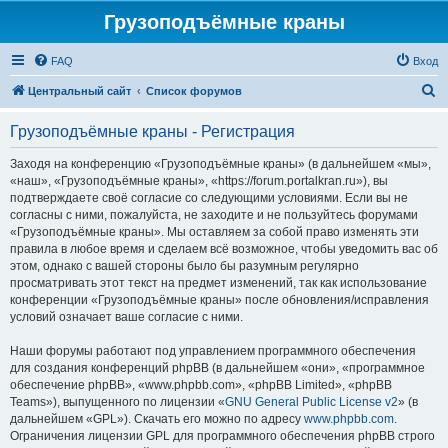
Грузоподъёмные краны
FAQ
Вход
П
Центральный сайт
Список форумов
о
Грузоподъёмные краны - Регистрация
и
с
Заходя на конференцию «Грузоподъёмные краны» (в дальнейшем «мы»,
«наш», «Грузоподъёмные краны», «https://forum.portalkran.ru»), вы
к
подтверждаете своё согласие со следующими условиями. Если вы не
согласны с ними, пожалуйста, не заходите и не пользуйтесь форумами
«Грузоподъёмные краны». Мы оставляем за собой право изменять эти
правила в любое время и сделаем всё возможное, чтобы уведомить вас об
этом, однако с вашей стороны было бы разумным регулярно
просматривать этот текст на предмет изменений, так как использование
конференции «Грузоподъёмные краны» после обновления/исправления
условий означает ваше согласие с ними.
Наши форумы работают под управлением программного обеспечения
для создания конференций phpBB (в дальнейшем «они», «программное
обеспечение phpBB», «www.phpbb.com», «phpBB Limited», «phpBB
Teams»), выпущенного по лицензии «
GNU General Public License v2
» (в
дальнейшем «GPL»). Скачать его можно по адресу
www.phpbb.com
.
Ограничения лицензии GPL для программного обеспечения phpBB строго