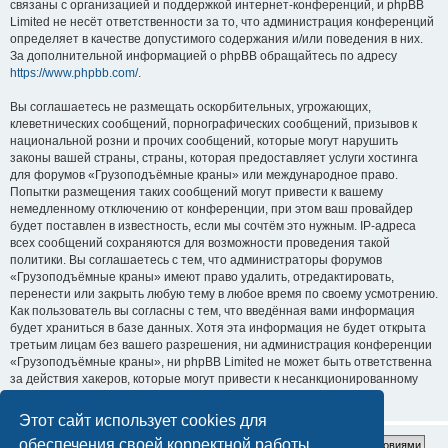
связаны с организацией и поддержкой интернет-конференций, и phpBB
Limited не несёт ответственности за то, что администрация конференций
определяет в качестве допустимого содержания и/или поведения в них.
За дополнительной информацией о phpBB обращайтесь по адресу
https://www.phpbb.com/
.
Вы соглашаетесь не размещать оскорбительных, угрожающих,
клеветнических сообщений, порнографических сообщений, призывов к
национальной розни и прочих сообщений, которые могут нарушить
законы вашей страны, страны, которая предоставляет услуги хостинга
для форумов «Грузоподъёмные краны» или международное право.
Попытки размещения таких сообщений могут привести к вашему
немедленному отключению от конференции, при этом ваш провайдер
будет поставлен в известность, если мы сочтём это нужным. IP-адреса
всех сообщений сохраняются для возможности проведения такой
политики. Вы соглашаетесь с тем, что администраторы форумов
«Грузоподъёмные краны» имеют право удалить, отредактировать,
перенести или закрыть любую тему в любое время по своему усмотрению.
Как пользователь вы согласны с тем, что введённая вами информация
будет храниться в базе данных. Хотя эта информация не будет открыта
третьим лицам без вашего разрешения, ни администрация конференции
«Грузоподъёмные краны», ни phpBB Limited не может быть ответственна
за действия хакеров, которые могут привести к несанкционированному
доступу к ней.
Этот сайт использует cookies для
обеспечения своей корректной работы.