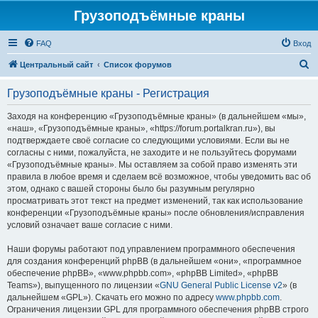
Грузоподъёмные краны
FAQ
Вход
П
Центральный сайт
Список форумов
о
Грузоподъёмные краны - Регистрация
и
с
Заходя на конференцию «Грузоподъёмные краны» (в дальнейшем «мы»,
«наш», «Грузоподъёмные краны», «https://forum.portalkran.ru»), вы
к
подтверждаете своё согласие со следующими условиями. Если вы не
согласны с ними, пожалуйста, не заходите и не пользуйтесь форумами
«Грузоподъёмные краны». Мы оставляем за собой право изменять эти
правила в любое время и сделаем всё возможное, чтобы уведомить вас об
этом, однако с вашей стороны было бы разумным регулярно
просматривать этот текст на предмет изменений, так как использование
конференции «Грузоподъёмные краны» после обновления/исправления
условий означает ваше согласие с ними.
Наши форумы работают под управлением программного обеспечения
для создания конференций phpBB (в дальнейшем «они», «программное
обеспечение phpBB», «www.phpbb.com», «phpBB Limited», «phpBB
Teams»), выпущенного по лицензии «
GNU General Public License v2
» (в
дальнейшем «GPL»). Скачать его можно по адресу
www.phpbb.com
.
Ограничения лицензии GPL для программного обеспечения phpBB строго