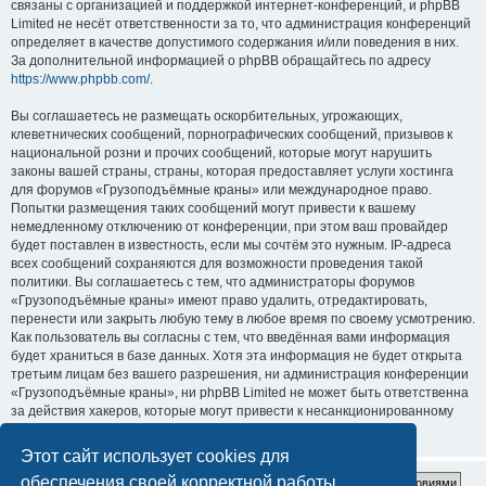
связаны с организацией и поддержкой интернет-конференций, и phpBB
Limited не несёт ответственности за то, что администрация конференций
определяет в качестве допустимого содержания и/или поведения в них.
За дополнительной информацией о phpBB обращайтесь по адресу
https://www.phpbb.com/
.
Вы соглашаетесь не размещать оскорбительных, угрожающих,
клеветнических сообщений, порнографических сообщений, призывов к
национальной розни и прочих сообщений, которые могут нарушить
законы вашей страны, страны, которая предоставляет услуги хостинга
для форумов «Грузоподъёмные краны» или международное право.
Попытки размещения таких сообщений могут привести к вашему
немедленному отключению от конференции, при этом ваш провайдер
будет поставлен в известность, если мы сочтём это нужным. IP-адреса
всех сообщений сохраняются для возможности проведения такой
политики. Вы соглашаетесь с тем, что администраторы форумов
«Грузоподъёмные краны» имеют право удалить, отредактировать,
перенести или закрыть любую тему в любое время по своему усмотрению.
Как пользователь вы согласны с тем, что введённая вами информация
будет храниться в базе данных. Хотя эта информация не будет открыта
третьим лицам без вашего разрешения, ни администрация конференции
«Грузоподъёмные краны», ни phpBB Limited не может быть ответственна
за действия хакеров, которые могут привести к несанкционированному
доступу к ней.
Этот сайт использует cookies для
обеспечения своей корректной работы.