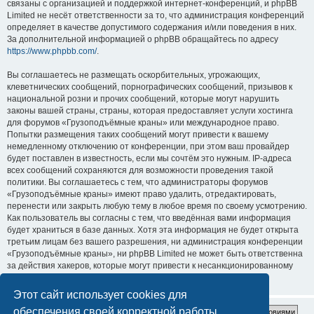
связаны с организацией и поддержкой интернет-конференций, и phpBB
Limited не несёт ответственности за то, что администрация конференций
определяет в качестве допустимого содержания и/или поведения в них.
За дополнительной информацией о phpBB обращайтесь по адресу
https://www.phpbb.com/
.
Вы соглашаетесь не размещать оскорбительных, угрожающих,
клеветнических сообщений, порнографических сообщений, призывов к
национальной розни и прочих сообщений, которые могут нарушить
законы вашей страны, страны, которая предоставляет услуги хостинга
для форумов «Грузоподъёмные краны» или международное право.
Попытки размещения таких сообщений могут привести к вашему
немедленному отключению от конференции, при этом ваш провайдер
будет поставлен в известность, если мы сочтём это нужным. IP-адреса
всех сообщений сохраняются для возможности проведения такой
политики. Вы соглашаетесь с тем, что администраторы форумов
«Грузоподъёмные краны» имеют право удалить, отредактировать,
перенести или закрыть любую тему в любое время по своему усмотрению.
Как пользователь вы согласны с тем, что введённая вами информация
будет храниться в базе данных. Хотя эта информация не будет открыта
третьим лицам без вашего разрешения, ни администрация конференции
«Грузоподъёмные краны», ни phpBB Limited не может быть ответственна
за действия хакеров, которые могут привести к несанкционированному
доступу к ней.
Этот сайт использует cookies для
обеспечения своей корректной работы.