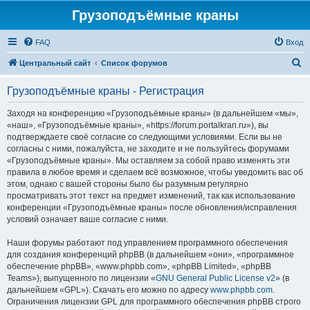
Грузоподъёмные краны
FAQ
Вход
П
Центральный сайт
Список форумов
о
Грузоподъёмные краны - Регистрация
и
с
Заходя на конференцию «Грузоподъёмные краны» (в дальнейшем «мы»,
«наш», «Грузоподъёмные краны», «https://forum.portalkran.ru»), вы
к
подтверждаете своё согласие со следующими условиями. Если вы не
согласны с ними, пожалуйста, не заходите и не пользуйтесь форумами
«Грузоподъёмные краны». Мы оставляем за собой право изменять эти
правила в любое время и сделаем всё возможное, чтобы уведомить вас об
этом, однако с вашей стороны было бы разумным регулярно
просматривать этот текст на предмет изменений, так как использование
конференции «Грузоподъёмные краны» после обновления/исправления
условий означает ваше согласие с ними.
Наши форумы работают под управлением программного обеспечения
для создания конференций phpBB (в дальнейшем «они», «программное
обеспечение phpBB», «www.phpbb.com», «phpBB Limited», «phpBB
Teams»), выпущенного по лицензии «
GNU General Public License v2
» (в
дальнейшем «GPL»). Скачать его можно по адресу
www.phpbb.com
.
Ограничения лицензии GPL для программного обеспечения phpBB строго