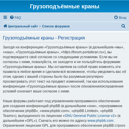
Грузоподъёмные краны
FAQ
Вход
П
Центральный сайт
Список форумов
о
Грузоподъёмные краны - Регистрация
и
с
Заходя на конференцию «Грузоподъёмные краны» (в дальнейшем «мы»,
«наш», «Грузоподъёмные краны», «https://forum.portalkran.ru»), вы
к
подтверждаете своё согласие со следующими условиями. Если вы не
согласны с ними, пожалуйста, не заходите и не пользуйтесь форумами
«Грузоподъёмные краны». Мы оставляем за собой право изменять эти
правила в любое время и сделаем всё возможное, чтобы уведомить вас об
этом, однако с вашей стороны было бы разумным регулярно
просматривать этот текст на предмет изменений, так как использование
конференции «Грузоподъёмные краны» после обновления/исправления
условий означает ваше согласие с ними.
Наши форумы работают под управлением программного обеспечения
для создания конференций phpBB (в дальнейшем «они», «программное
обеспечение phpBB», «www.phpbb.com», «phpBB Limited», «phpBB
Teams»), выпущенного по лицензии «
GNU General Public License v2
» (в
дальнейшем «GPL»). Скачать его можно по адресу
www.phpbb.com
.
Ограничения лицензии GPL для программного обеспечения phpBB строго