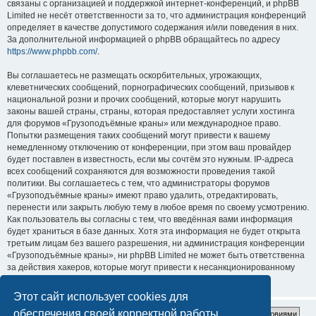
связаны с организацией и поддержкой интернет-конференций, и phpBB
Limited не несёт ответственности за то, что администрация конференций
определяет в качестве допустимого содержания и/или поведения в них.
За дополнительной информацией о phpBB обращайтесь по адресу
https://www.phpbb.com/
.
Вы соглашаетесь не размещать оскорбительных, угрожающих,
клеветнических сообщений, порнографических сообщений, призывов к
национальной розни и прочих сообщений, которые могут нарушить
законы вашей страны, страны, которая предоставляет услуги хостинга
для форумов «Грузоподъёмные краны» или международное право.
Попытки размещения таких сообщений могут привести к вашему
немедленному отключению от конференции, при этом ваш провайдер
будет поставлен в известность, если мы сочтём это нужным. IP-адреса
всех сообщений сохраняются для возможности проведения такой
политики. Вы соглашаетесь с тем, что администраторы форумов
«Грузоподъёмные краны» имеют право удалить, отредактировать,
перенести или закрыть любую тему в любое время по своему усмотрению.
Как пользователь вы согласны с тем, что введённая вами информация
будет храниться в базе данных. Хотя эта информация не будет открыта
третьим лицам без вашего разрешения, ни администрация конференции
«Грузоподъёмные краны», ни phpBB Limited не может быть ответственна
за действия хакеров, которые могут привести к несанкционированному
доступу к ней.
Этот сайт использует cookies для
обеспечения своей корректной работы.