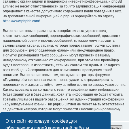
связаны с организацией и поддержкой интернет-конференций, и phpBB
Limited не несёт ответственности за то, что администрация конференций
определяет в качестве допустимого содержания и/или поведения в них.
За дополнительной информацией о phpBB обращайтесь по адресу
https://www.phpbb.com/
.
Вы соглашаетесь не размещать оскорбительных, угрожающих,
клеветнических сообщений, порнографических сообщений, призывов к
национальной розни и прочих сообщений, которые могут нарушить
законы вашей страны, страны, которая предоставляет услуги хостинга
для форумов «Грузоподъёмные краны» или международное право.
Попытки размещения таких сообщений могут привести к вашему
немедленному отключению от конференции, при этом ваш провайдер
будет поставлен в известность, если мы сочтём это нужным. IP-адреса
всех сообщений сохраняются для возможности проведения такой
политики. Вы соглашаетесь с тем, что администраторы форумов
«Грузоподъёмные краны» имеют право удалить, отредактировать,
перенести или закрыть любую тему в любое время по своему усмотрению.
Как пользователь вы согласны с тем, что введённая вами информация
будет храниться в базе данных. Хотя эта информация не будет открыта
третьим лицам без вашего разрешения, ни администрация конференции
«Грузоподъёмные краны», ни phpBB Limited не может быть ответственна
за действия хакеров, которые могут привести к несанкционированному
доступу к ней.
Этот сайт использует cookies для
обеспечения своей корректной работы.