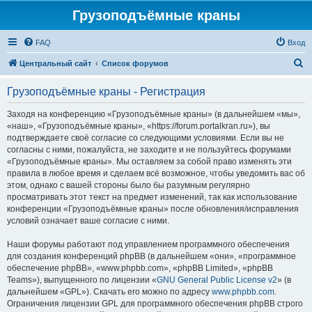
Грузоподъёмные краны
FAQ
Вход
П
Центральный сайт
Список форумов
о
Грузоподъёмные краны - Регистрация
и
с
Заходя на конференцию «Грузоподъёмные краны» (в дальнейшем «мы»,
«наш», «Грузоподъёмные краны», «https://forum.portalkran.ru»), вы
к
подтверждаете своё согласие со следующими условиями. Если вы не
согласны с ними, пожалуйста, не заходите и не пользуйтесь форумами
«Грузоподъёмные краны». Мы оставляем за собой право изменять эти
правила в любое время и сделаем всё возможное, чтобы уведомить вас об
этом, однако с вашей стороны было бы разумным регулярно
просматривать этот текст на предмет изменений, так как использование
конференции «Грузоподъёмные краны» после обновления/исправления
условий означает ваше согласие с ними.
Наши форумы работают под управлением программного обеспечения
для создания конференций phpBB (в дальнейшем «они», «программное
обеспечение phpBB», «www.phpbb.com», «phpBB Limited», «phpBB
Teams»), выпущенного по лицензии «
GNU General Public License v2
» (в
дальнейшем «GPL»). Скачать его можно по адресу
www.phpbb.com
.
Ограничения лицензии GPL для программного обеспечения phpBB строго