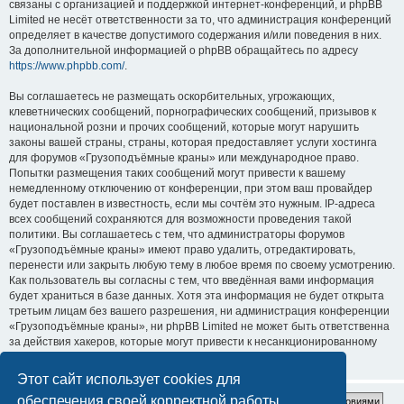
связаны с организацией и поддержкой интернет-конференций, и phpBB
Limited не несёт ответственности за то, что администрация конференций
определяет в качестве допустимого содержания и/или поведения в них.
За дополнительной информацией о phpBB обращайтесь по адресу
https://www.phpbb.com/
.
Вы соглашаетесь не размещать оскорбительных, угрожающих,
клеветнических сообщений, порнографических сообщений, призывов к
национальной розни и прочих сообщений, которые могут нарушить
законы вашей страны, страны, которая предоставляет услуги хостинга
для форумов «Грузоподъёмные краны» или международное право.
Попытки размещения таких сообщений могут привести к вашему
немедленному отключению от конференции, при этом ваш провайдер
будет поставлен в известность, если мы сочтём это нужным. IP-адреса
всех сообщений сохраняются для возможности проведения такой
политики. Вы соглашаетесь с тем, что администраторы форумов
«Грузоподъёмные краны» имеют право удалить, отредактировать,
перенести или закрыть любую тему в любое время по своему усмотрению.
Как пользователь вы согласны с тем, что введённая вами информация
будет храниться в базе данных. Хотя эта информация не будет открыта
третьим лицам без вашего разрешения, ни администрация конференции
«Грузоподъёмные краны», ни phpBB Limited не может быть ответственна
за действия хакеров, которые могут привести к несанкционированному
доступу к ней.
Этот сайт использует cookies для
обеспечения своей корректной работы.