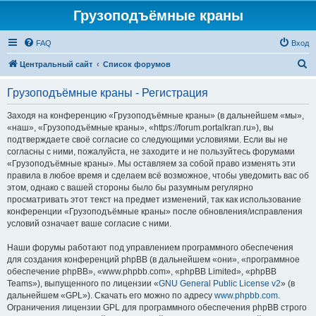
Грузоподъёмные краны
FAQ
Вход
П
Центральный сайт
Список форумов
о
Грузоподъёмные краны - Регистрация
и
с
Заходя на конференцию «Грузоподъёмные краны» (в дальнейшем «мы»,
«наш», «Грузоподъёмные краны», «https://forum.portalkran.ru»), вы
к
подтверждаете своё согласие со следующими условиями. Если вы не
согласны с ними, пожалуйста, не заходите и не пользуйтесь форумами
«Грузоподъёмные краны». Мы оставляем за собой право изменять эти
правила в любое время и сделаем всё возможное, чтобы уведомить вас об
этом, однако с вашей стороны было бы разумным регулярно
просматривать этот текст на предмет изменений, так как использование
конференции «Грузоподъёмные краны» после обновления/исправления
условий означает ваше согласие с ними.
Наши форумы работают под управлением программного обеспечения
для создания конференций phpBB (в дальнейшем «они», «программное
обеспечение phpBB», «www.phpbb.com», «phpBB Limited», «phpBB
Teams»), выпущенного по лицензии «
GNU General Public License v2
» (в
дальнейшем «GPL»). Скачать его можно по адресу
www.phpbb.com
.
Ограничения лицензии GPL для программного обеспечения phpBB строго