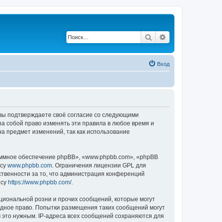
Поиск
Расширенный по
Вход
, вы подтверждаете своё согласие со следующими
а собой право изменять эти правила в любое время и
на предмет изменений, так как использование
ммное обеспечение phpBB», «www.phpbb.com», «phpBB
есу
www.phpbb.com
. Ограничения лицензии GPL для
ственности за то, что администрация конференций
есу
https://www.phpbb.com/
.
циональной розни и прочих сообщений, которые могут
одное право. Попытки размещения таких сообщений могут
 это нужным. IP-адреса всех сообщений сохраняются для