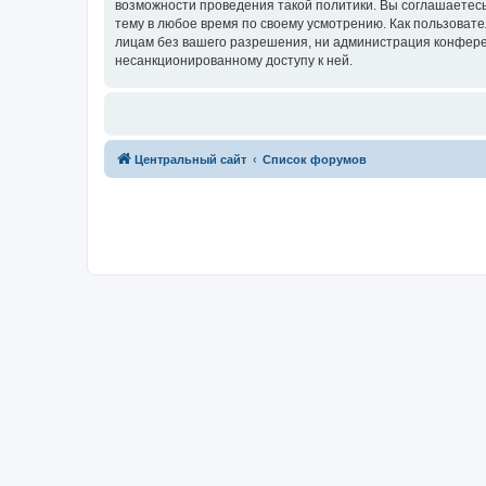
возможности проведения такой политики. Вы соглашаетес
тему в любое время по своему усмотрению. Как пользовате
лицам без вашего разрешения, ни администрация конферен
несанкционированному доступу к ней.
Центральный сайт
Список форумов