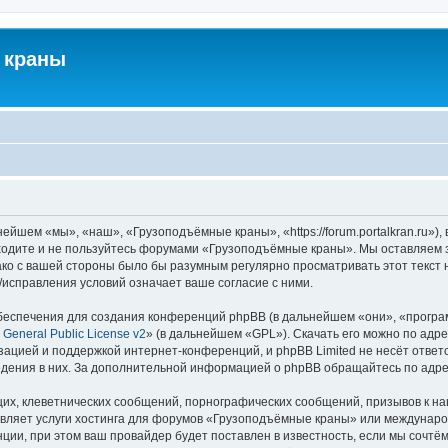
 краны
йшем «мы», «наш», «Грузоподъёмные краны», «https://forum.portalkran.ru»)
заходите и не пользуйтесь форумами «Грузоподъёмные краны». Мы оставляем з
ако с вашей стороны было бы разумным регулярно просматривать этот текст 
справления условий означает ваше согласие с ними.
еспечения для создания конференций phpBB (в дальнейшем «они», «програ
General Public License v2
» (в дальнейшем «GPL»). Скачать его можно по адр
зацией и поддержкой интернет-конференций, и phpBB Limited не несёт ответ
ведения в них. За дополнительной информацией о phpBB обращайтесь по адр
их, клеветнических сообщений, порнографических сообщений, призывов к на
авляет услуги хостинга для форумов «Грузоподъёмные краны» или междунар
ии, при этом ваш провайдер будет поставлен в известность, если мы сочтём