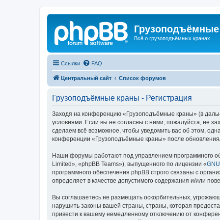
Грузоподъёмные
Всё о грузоподъёмных кранах
Ссылки
FAQ
Центральный сайт
Список форумов
Грузоподъёмные краны - Регистрация
Заходя на конференцию «Грузоподъёмные краны» (в дальне
условиями. Если вы не согласны с ними, пожалуйста, не 
сделаем всё возможное, чтобы уведомить вас об этом, одн
конференции «Грузоподъёмные краны» после обновления/и
Наши форумы работают под управлением программного об
Limited», «phpBB Teams»), выпущенного по лицензии «
GNU 
программного обеспечения phpBB строго связаны с органи
определяет в качестве допустимого содержания и/или по
Вы соглашаетесь не размещать оскорбительных, угрожающ
нарушить законы вашей страны, страны, которая предост
привести к вашему немедленному отключению от конференц