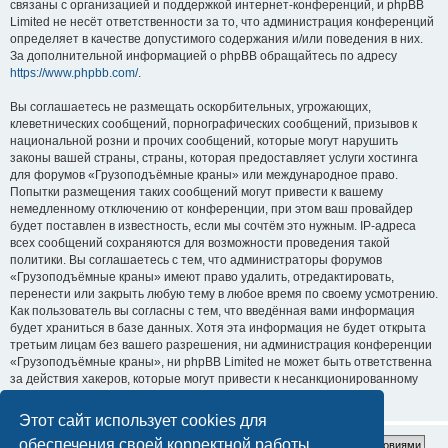
связаны с организацией и поддержкой интернет-конференций, и phpBB
Limited не несёт ответственности за то, что администрация конференций
определяет в качестве допустимого содержания и/или поведения в них.
За дополнительной информацией о phpBB обращайтесь по адресу
https://www.phpbb.com/
.
Вы соглашаетесь не размещать оскорбительных, угрожающих,
клеветнических сообщений, порнографических сообщений, призывов к
национальной розни и прочих сообщений, которые могут нарушить
законы вашей страны, страны, которая предоставляет услуги хостинга
для форумов «Грузоподъёмные краны» или международное право.
Попытки размещения таких сообщений могут привести к вашему
немедленному отключению от конференции, при этом ваш провайдер
будет поставлен в известность, если мы сочтём это нужным. IP-адреса
всех сообщений сохраняются для возможности проведения такой
политики. Вы соглашаетесь с тем, что администраторы форумов
«Грузоподъёмные краны» имеют право удалить, отредактировать,
перенести или закрыть любую тему в любое время по своему усмотрению.
Как пользователь вы согласны с тем, что введённая вами информация
будет храниться в базе данных. Хотя эта информация не будет открыта
третьим лицам без вашего разрешения, ни администрация конференции
«Грузоподъёмные краны», ни phpBB Limited не может быть ответственна
за действия хакеров, которые могут привести к несанкционированному
доступу к ней.
Этот сайт использует cookies для
обеспечения своей корректной работы.