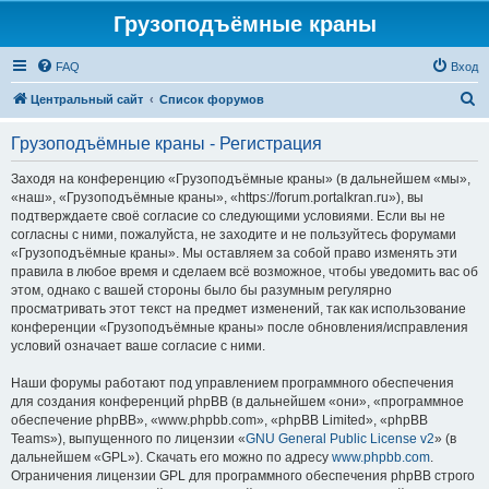
Грузоподъёмные краны
FAQ
Вход
П
Центральный сайт
Список форумов
о
Грузоподъёмные краны - Регистрация
и
с
Заходя на конференцию «Грузоподъёмные краны» (в дальнейшем «мы»,
«наш», «Грузоподъёмные краны», «https://forum.portalkran.ru»), вы
к
подтверждаете своё согласие со следующими условиями. Если вы не
согласны с ними, пожалуйста, не заходите и не пользуйтесь форумами
«Грузоподъёмные краны». Мы оставляем за собой право изменять эти
правила в любое время и сделаем всё возможное, чтобы уведомить вас об
этом, однако с вашей стороны было бы разумным регулярно
просматривать этот текст на предмет изменений, так как использование
конференции «Грузоподъёмные краны» после обновления/исправления
условий означает ваше согласие с ними.
Наши форумы работают под управлением программного обеспечения
для создания конференций phpBB (в дальнейшем «они», «программное
обеспечение phpBB», «www.phpbb.com», «phpBB Limited», «phpBB
Teams»), выпущенного по лицензии «
GNU General Public License v2
» (в
дальнейшем «GPL»). Скачать его можно по адресу
www.phpbb.com
.
Ограничения лицензии GPL для программного обеспечения phpBB строго