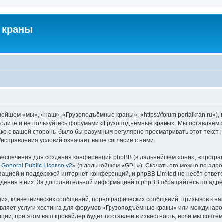
 краны
йшем «мы», «наш», «Грузоподъёмные краны», «https://forum.portalkran.ru»)
заходите и не пользуйтесь форумами «Грузоподъёмные краны». Мы оставляем з
ако с вашей стороны было бы разумным регулярно просматривать этот текст 
справления условий означает ваше согласие с ними.
еспечения для создания конференций phpBB (в дальнейшем «они», «програ
General Public License v2
» (в дальнейшем «GPL»). Скачать его можно по адр
зацией и поддержкой интернет-конференций, и phpBB Limited не несёт ответ
ведения в них. За дополнительной информацией о phpBB обращайтесь по адр
их, клеветнических сообщений, порнографических сообщений, призывов к на
авляет услуги хостинга для форумов «Грузоподъёмные краны» или междунар
ии, при этом ваш провайдер будет поставлен в известность, если мы сочтём