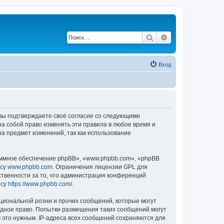
Поиск
Расширенный по
Вход
, вы подтверждаете своё согласие со следующими
а собой право изменять эти правила в любое время и
на предмет изменений, так как использование
ммное обеспечение phpBB», «www.phpbb.com», «phpBB
есу
www.phpbb.com
. Ограничения лицензии GPL для
ственности за то, что администрация конференций
есу
https://www.phpbb.com/
.
циональной розни и прочих сообщений, которые могут
одное право. Попытки размещения таких сообщений могут
 это нужным. IP-адреса всех сообщений сохраняются для