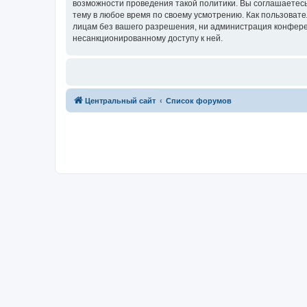
возможности проведения такой политики. Вы соглашаетес
тему в любое время по своему усмотрению. Как пользовате
лицам без вашего разрешения, ни администрация конферен
несанкционированному доступу к ней.
Центральный сайт
Список форумов