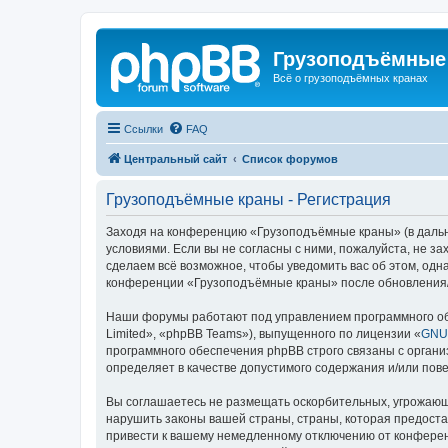
Грузоподъёмные
Всё о грузоподъёмных кранах
Ссылки
FAQ
Центральный сайт
Список форумов
Грузоподъёмные краны - Регистрация
Заходя на конференцию «Грузоподъёмные краны» (в дальне
условиями. Если вы не согласны с ними, пожалуйста, не 
сделаем всё возможное, чтобы уведомить вас об этом, одн
конференции «Грузоподъёмные краны» после обновления/и
Наши форумы работают под управлением программного об
Limited», «phpBB Teams»), выпущенного по лицензии «
GNU 
программного обеспечения phpBB строго связаны с органи
определяет в качестве допустимого содержания и/или по
Вы соглашаетесь не размещать оскорбительных, угрожающ
нарушить законы вашей страны, страны, которая предост
привести к вашему немедленному отключению от конференц