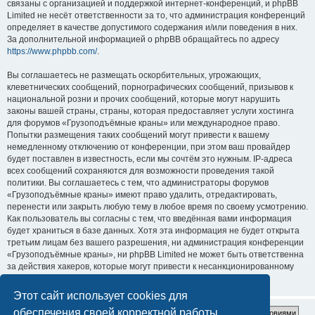
связаны с организацией и поддержкой интернет-конференций, и phpBB
Limited не несёт ответственности за то, что администрация конференций
определяет в качестве допустимого содержания и/или поведения в них.
За дополнительной информацией о phpBB обращайтесь по адресу
https://www.phpbb.com/
.
Вы соглашаетесь не размещать оскорбительных, угрожающих,
клеветнических сообщений, порнографических сообщений, призывов к
национальной розни и прочих сообщений, которые могут нарушить
законы вашей страны, страны, которая предоставляет услуги хостинга
для форумов «Грузоподъёмные краны» или международное право.
Попытки размещения таких сообщений могут привести к вашему
немедленному отключению от конференции, при этом ваш провайдер
будет поставлен в известность, если мы сочтём это нужным. IP-адреса
всех сообщений сохраняются для возможности проведения такой
политики. Вы соглашаетесь с тем, что администраторы форумов
«Грузоподъёмные краны» имеют право удалить, отредактировать,
перенести или закрыть любую тему в любое время по своему усмотрению.
Как пользователь вы согласны с тем, что введённая вами информация
будет храниться в базе данных. Хотя эта информация не будет открыта
третьим лицам без вашего разрешения, ни администрация конференции
«Грузоподъёмные краны», ни phpBB Limited не может быть ответственна
за действия хакеров, которые могут привести к несанкционированному
доступу к ней.
Этот сайт использует cookies для
обеспечения своей корректной работы.