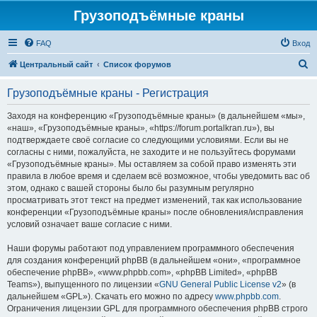
Грузоподъёмные краны
FAQ
Вход
П
Центральный сайт
Список форумов
о
Грузоподъёмные краны - Регистрация
и
с
Заходя на конференцию «Грузоподъёмные краны» (в дальнейшем «мы»,
«наш», «Грузоподъёмные краны», «https://forum.portalkran.ru»), вы
к
подтверждаете своё согласие со следующими условиями. Если вы не
согласны с ними, пожалуйста, не заходите и не пользуйтесь форумами
«Грузоподъёмные краны». Мы оставляем за собой право изменять эти
правила в любое время и сделаем всё возможное, чтобы уведомить вас об
этом, однако с вашей стороны было бы разумным регулярно
просматривать этот текст на предмет изменений, так как использование
конференции «Грузоподъёмные краны» после обновления/исправления
условий означает ваше согласие с ними.
Наши форумы работают под управлением программного обеспечения
для создания конференций phpBB (в дальнейшем «они», «программное
обеспечение phpBB», «www.phpbb.com», «phpBB Limited», «phpBB
Teams»), выпущенного по лицензии «
GNU General Public License v2
» (в
дальнейшем «GPL»). Скачать его можно по адресу
www.phpbb.com
.
Ограничения лицензии GPL для программного обеспечения phpBB строго