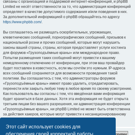
связаны с организацией и поддержкой интернет-конференций, и phpBB
Limited не несёт ответственности за то, что администрация конференций
определяет в качестве допустимого содержания и/или поведения в них.
За дополнительной информацией о phpBB обращайтесь по адресу
https://www.phpbb.com/
.
Вы соглашаетесь не размещать оскорбительных, угрожающих,
клеветнических сообщений, порнографических сообщений, призывов к
национальной розни и прочих сообщений, которые могут нарушить
законы вашей страны, страны, которая предоставляет услуги хостинга
для форумов «Грузоподъёмные краны» или международное право.
Попытки размещения таких сообщений могут привести к вашему
немедленному отключению от конференции, при этом ваш провайдер
будет поставлен в известность, если мы сочтём это нужным. IP-адреса
всех сообщений сохраняются для возможности проведения такой
политики. Вы соглашаетесь с тем, что администраторы форумов
«Грузоподъёмные краны» имеют право удалить, отредактировать,
перенести или закрыть любую тему в любое время по своему усмотрению.
Как пользователь вы согласны с тем, что введённая вами информация
будет храниться в базе данных. Хотя эта информация не будет открыта
третьим лицам без вашего разрешения, ни администрация конференции
«Грузоподъёмные краны», ни phpBB Limited не может быть ответственна
за действия хакеров, которые могут привести к несанкционированному
доступу к ней.
Этот сайт использует cookies для
обеспечения своей корректной работы.