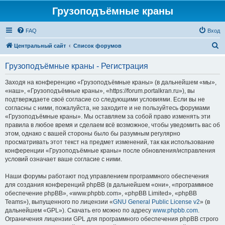
Грузоподъёмные краны
FAQ
Вход
П
Центральный сайт
Список форумов
о
Грузоподъёмные краны - Регистрация
и
с
Заходя на конференцию «Грузоподъёмные краны» (в дальнейшем «мы»,
«наш», «Грузоподъёмные краны», «https://forum.portalkran.ru»), вы
к
подтверждаете своё согласие со следующими условиями. Если вы не
согласны с ними, пожалуйста, не заходите и не пользуйтесь форумами
«Грузоподъёмные краны». Мы оставляем за собой право изменять эти
правила в любое время и сделаем всё возможное, чтобы уведомить вас об
этом, однако с вашей стороны было бы разумным регулярно
просматривать этот текст на предмет изменений, так как использование
конференции «Грузоподъёмные краны» после обновления/исправления
условий означает ваше согласие с ними.
Наши форумы работают под управлением программного обеспечения
для создания конференций phpBB (в дальнейшем «они», «программное
обеспечение phpBB», «www.phpbb.com», «phpBB Limited», «phpBB
Teams»), выпущенного по лицензии «
GNU General Public License v2
» (в
дальнейшем «GPL»). Скачать его можно по адресу
www.phpbb.com
.
Ограничения лицензии GPL для программного обеспечения phpBB строго