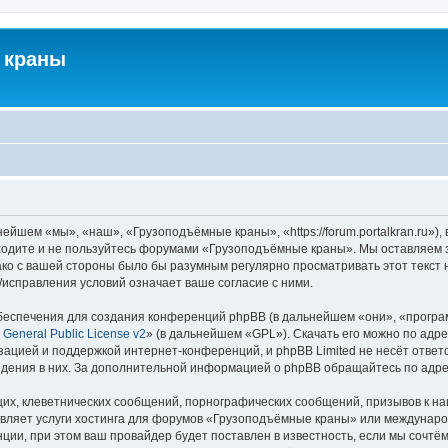
 краны
йшем «мы», «наш», «Грузоподъёмные краны», «https://forum.portalkran.ru»)
заходите и не пользуйтесь форумами «Грузоподъёмные краны». Мы оставляем з
ако с вашей стороны было бы разумным регулярно просматривать этот текст 
справления условий означает ваше согласие с ними.
еспечения для создания конференций phpBB (в дальнейшем «они», «програ
General Public License v2
» (в дальнейшем «GPL»). Скачать его можно по адр
зацией и поддержкой интернет-конференций, и phpBB Limited не несёт ответ
ведения в них. За дополнительной информацией о phpBB обращайтесь по адр
их, клеветнических сообщений, порнографических сообщений, призывов к на
авляет услуги хостинга для форумов «Грузоподъёмные краны» или междунар
ии, при этом ваш провайдер будет поставлен в известность, если мы сочтём