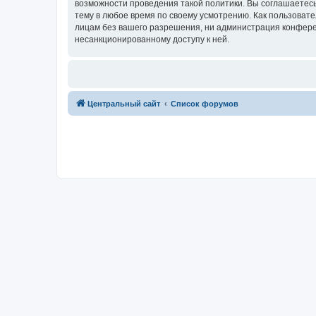
возможности проведения такой политики. Вы соглашаетес
тему в любое время по своему усмотрению. Как пользовате
лицам без вашего разрешения, ни администрация конферен
несанкционированному доступу к ней.
Центральный сайт
Список форумов