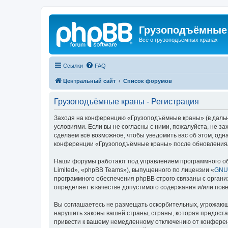
Грузоподъёмные
Всё о грузоподъёмных кранах
Ссылки
FAQ
Центральный сайт
Список форумов
Грузоподъёмные краны - Регистрация
Заходя на конференцию «Грузоподъёмные краны» (в дальне
условиями. Если вы не согласны с ними, пожалуйста, не 
сделаем всё возможное, чтобы уведомить вас об этом, одн
конференции «Грузоподъёмные краны» после обновления/и
Наши форумы работают под управлением программного об
Limited», «phpBB Teams»), выпущенного по лицензии «
GNU 
программного обеспечения phpBB строго связаны с органи
определяет в качестве допустимого содержания и/или по
Вы соглашаетесь не размещать оскорбительных, угрожающ
нарушить законы вашей страны, страны, которая предост
привести к вашему немедленному отключению от конференц