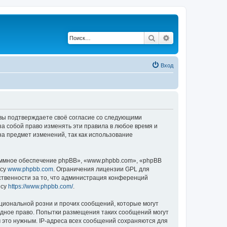
Поиск
Расширенный по
Вход
, вы подтверждаете своё согласие со следующими
а собой право изменять эти правила в любое время и
на предмет изменений, так как использование
ммное обеспечение phpBB», «www.phpbb.com», «phpBB
есу
www.phpbb.com
. Ограничения лицензии GPL для
ственности за то, что администрация конференций
есу
https://www.phpbb.com/
.
циональной розни и прочих сообщений, которые могут
одное право. Попытки размещения таких сообщений могут
 это нужным. IP-адреса всех сообщений сохраняются для