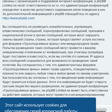
связаны с организацией и поддержкой интернет-конференций, и phpBB
Limited не несёт ответственности за то, что администрация конференций
определяет в качестве допустимого содержания и/или поведения в них.
За дополнительной информацией о phpBB обращайтесь по адресу
https://www.phpbb.com/
.
Вы соглашаетесь не размещать оскорбительных, угрожающих,
клеветнических сообщений, порнографических сообщений, призывов к
национальной розни и прочих сообщений, которые могут нарушить
законы вашей страны, страны, которая предоставляет услуги хостинга
для форумов «Грузоподъёмные краны» или международное право.
Попытки размещения таких сообщений могут привести к вашему
немедленному отключению от конференции, при этом ваш провайдер
будет поставлен в известность, если мы сочтём это нужным. IP-адреса
всех сообщений сохраняются для возможности проведения такой
политики. Вы соглашаетесь с тем, что администраторы форумов
«Грузоподъёмные краны» имеют право удалить, отредактировать,
перенести или закрыть любую тему в любое время по своему усмотрению.
Как пользователь вы согласны с тем, что введённая вами информация
будет храниться в базе данных. Хотя эта информация не будет открыта
третьим лицам без вашего разрешения, ни администрация конференции
«Грузоподъёмные краны», ни phpBB Limited не может быть ответственна
за действия хакеров, которые могут привести к несанкционированному
доступу к ней.
Этот сайт использует cookies для
обеспечения своей корректной работы.