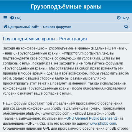
Грузоподъёмные краны
FAQ
Вход
П
Центральный сайт
Список форумов
о
Грузоподъёмные краны - Регистрация
и
с
Заходя на конференцию «Грузоподъёмные краны» (в дальнейшем «мы»,
«наш», «Грузоподъёмные краны», «https://forum.portalkran.ru»), вы
к
подтверждаете своё согласие со следующими условиями. Если вы не
согласны с ними, пожалуйста, не заходите и не пользуйтесь форумами
«Грузоподъёмные краны». Мы оставляем за собой право изменять эти
правила в любое время и сделаем всё возможное, чтобы уведомить вас об
этом, однако с вашей стороны было бы разумным регулярно
просматривать этот текст на предмет изменений, так как использование
конференции «Грузоподъёмные краны» после обновления/исправления
условий означает ваше согласие с ними.
Наши форумы работают под управлением программного обеспечения
для создания конференций phpBB (в дальнейшем «они», «программное
обеспечение phpBB», «www.phpbb.com», «phpBB Limited», «phpBB
Teams»), выпущенного по лицензии «
GNU General Public License v2
» (в
дальнейшем «GPL»). Скачать его можно по адресу
www.phpbb.com
.
Ограничения лицензии GPL для программного обеспечения phpBB строго