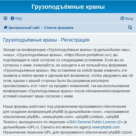
Грузоподъёмные краны
FAQ
Вход
П
Центральный сайт
Список форумов
о
Грузоподъёмные краны - Регистрация
и
с
Заходя на конференцию «Грузоподъёмные краны» (в дальнейшем «мы»,
«наш», «Грузоподъёмные краны», «https://forum.portalkran.ru»), вы
к
подтверждаете своё согласие со следующими условиями. Если вы не
согласны с ними, пожалуйста, не заходите и не пользуйтесь форумами
«Грузоподъёмные краны». Мы оставляем за собой право изменять эти
правила в любое время и сделаем всё возможное, чтобы уведомить вас об
этом, однако с вашей стороны было бы разумным регулярно
просматривать этот текст на предмет изменений, так как использование
конференции «Грузоподъёмные краны» после обновления/исправления
условий означает ваше согласие с ними.
Наши форумы работают под управлением программного обеспечения
для создания конференций phpBB (в дальнейшем «они», «программное
обеспечение phpBB», «www.phpbb.com», «phpBB Limited», «phpBB
Teams»), выпущенного по лицензии «
GNU General Public License v2
» (в
дальнейшем «GPL»). Скачать его можно по адресу
www.phpbb.com
.
Ограничения лицензии GPL для программного обеспечения phpBB строго