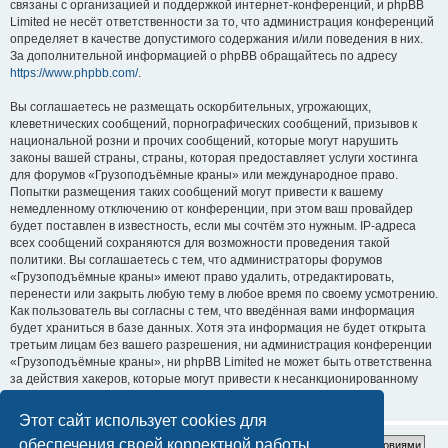
связаны с организацией и поддержкой интернет-конференций, и phpBB
Limited не несёт ответственности за то, что администрация конференций
определяет в качестве допустимого содержания и/или поведения в них.
За дополнительной информацией о phpBB обращайтесь по адресу
https://www.phpbb.com/
.
Вы соглашаетесь не размещать оскорбительных, угрожающих,
клеветнических сообщений, порнографических сообщений, призывов к
национальной розни и прочих сообщений, которые могут нарушить
законы вашей страны, страны, которая предоставляет услуги хостинга
для форумов «Грузоподъёмные краны» или международное право.
Попытки размещения таких сообщений могут привести к вашему
немедленному отключению от конференции, при этом ваш провайдер
будет поставлен в известность, если мы сочтём это нужным. IP-адреса
всех сообщений сохраняются для возможности проведения такой
политики. Вы соглашаетесь с тем, что администраторы форумов
«Грузоподъёмные краны» имеют право удалить, отредактировать,
перенести или закрыть любую тему в любое время по своему усмотрению.
Как пользователь вы согласны с тем, что введённая вами информация
будет храниться в базе данных. Хотя эта информация не будет открыта
третьим лицам без вашего разрешения, ни администрация конференции
«Грузоподъёмные краны», ни phpBB Limited не может быть ответственна
за действия хакеров, которые могут привести к несанкционированному
доступу к ней.
Этот сайт использует cookies для
обеспечения своей корректной работы.