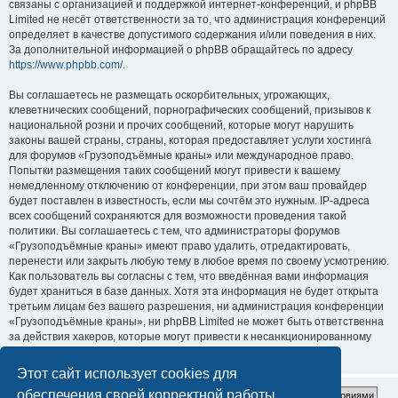
связаны с организацией и поддержкой интернет-конференций, и phpBB
Limited не несёт ответственности за то, что администрация конференций
определяет в качестве допустимого содержания и/или поведения в них.
За дополнительной информацией о phpBB обращайтесь по адресу
https://www.phpbb.com/
.
Вы соглашаетесь не размещать оскорбительных, угрожающих,
клеветнических сообщений, порнографических сообщений, призывов к
национальной розни и прочих сообщений, которые могут нарушить
законы вашей страны, страны, которая предоставляет услуги хостинга
для форумов «Грузоподъёмные краны» или международное право.
Попытки размещения таких сообщений могут привести к вашему
немедленному отключению от конференции, при этом ваш провайдер
будет поставлен в известность, если мы сочтём это нужным. IP-адреса
всех сообщений сохраняются для возможности проведения такой
политики. Вы соглашаетесь с тем, что администраторы форумов
«Грузоподъёмные краны» имеют право удалить, отредактировать,
перенести или закрыть любую тему в любое время по своему усмотрению.
Как пользователь вы согласны с тем, что введённая вами информация
будет храниться в базе данных. Хотя эта информация не будет открыта
третьим лицам без вашего разрешения, ни администрация конференции
«Грузоподъёмные краны», ни phpBB Limited не может быть ответственна
за действия хакеров, которые могут привести к несанкционированному
доступу к ней.
Этот сайт использует cookies для
обеспечения своей корректной работы.