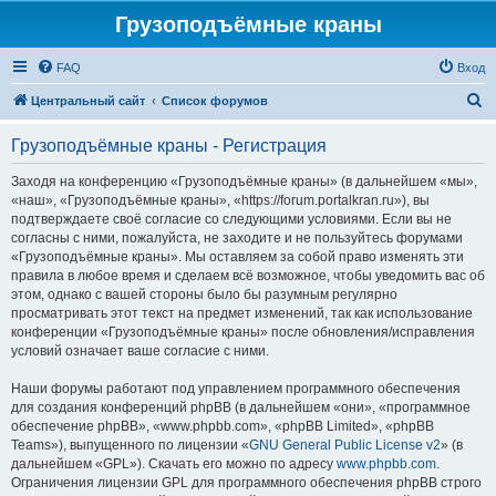
Грузоподъёмные краны
FAQ
Вход
П
Центральный сайт
Список форумов
о
Грузоподъёмные краны - Регистрация
и
с
Заходя на конференцию «Грузоподъёмные краны» (в дальнейшем «мы»,
«наш», «Грузоподъёмные краны», «https://forum.portalkran.ru»), вы
к
подтверждаете своё согласие со следующими условиями. Если вы не
согласны с ними, пожалуйста, не заходите и не пользуйтесь форумами
«Грузоподъёмные краны». Мы оставляем за собой право изменять эти
правила в любое время и сделаем всё возможное, чтобы уведомить вас об
этом, однако с вашей стороны было бы разумным регулярно
просматривать этот текст на предмет изменений, так как использование
конференции «Грузоподъёмные краны» после обновления/исправления
условий означает ваше согласие с ними.
Наши форумы работают под управлением программного обеспечения
для создания конференций phpBB (в дальнейшем «они», «программное
обеспечение phpBB», «www.phpbb.com», «phpBB Limited», «phpBB
Teams»), выпущенного по лицензии «
GNU General Public License v2
» (в
дальнейшем «GPL»). Скачать его можно по адресу
www.phpbb.com
.
Ограничения лицензии GPL для программного обеспечения phpBB строго