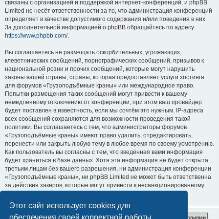
связаны с организацией и поддержкой интернет-конференций, и phpBB
Limited не несёт ответственности за то, что администрация конференций
определяет в качестве допустимого содержания и/или поведения в них.
За дополнительной информацией о phpBB обращайтесь по адресу
https://www.phpbb.com/
.
Вы соглашаетесь не размещать оскорбительных, угрожающих,
клеветнических сообщений, порнографических сообщений, призывов к
национальной розни и прочих сообщений, которые могут нарушить
законы вашей страны, страны, которая предоставляет услуги хостинга
для форумов «Грузоподъёмные краны» или международное право.
Попытки размещения таких сообщений могут привести к вашему
немедленному отключению от конференции, при этом ваш провайдер
будет поставлен в известность, если мы сочтём это нужным. IP-адреса
всех сообщений сохраняются для возможности проведения такой
политики. Вы соглашаетесь с тем, что администраторы форумов
«Грузоподъёмные краны» имеют право удалить, отредактировать,
перенести или закрыть любую тему в любое время по своему усмотрению.
Как пользователь вы согласны с тем, что введённая вами информация
будет храниться в базе данных. Хотя эта информация не будет открыта
третьим лицам без вашего разрешения, ни администрация конференции
«Грузоподъёмные краны», ни phpBB Limited не может быть ответственна
за действия хакеров, которые могут привести к несанкционированному
доступу к ней.
Этот сайт использует cookies для
обеспечения своей корректной работы.