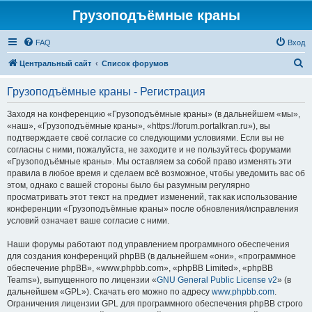
Грузоподъёмные краны
FAQ
Вход
П
Центральный сайт
Список форумов
о
Грузоподъёмные краны - Регистрация
и
с
Заходя на конференцию «Грузоподъёмные краны» (в дальнейшем «мы»,
«наш», «Грузоподъёмные краны», «https://forum.portalkran.ru»), вы
к
подтверждаете своё согласие со следующими условиями. Если вы не
согласны с ними, пожалуйста, не заходите и не пользуйтесь форумами
«Грузоподъёмные краны». Мы оставляем за собой право изменять эти
правила в любое время и сделаем всё возможное, чтобы уведомить вас об
этом, однако с вашей стороны было бы разумным регулярно
просматривать этот текст на предмет изменений, так как использование
конференции «Грузоподъёмные краны» после обновления/исправления
условий означает ваше согласие с ними.
Наши форумы работают под управлением программного обеспечения
для создания конференций phpBB (в дальнейшем «они», «программное
обеспечение phpBB», «www.phpbb.com», «phpBB Limited», «phpBB
Teams»), выпущенного по лицензии «
GNU General Public License v2
» (в
дальнейшем «GPL»). Скачать его можно по адресу
www.phpbb.com
.
Ограничения лицензии GPL для программного обеспечения phpBB строго