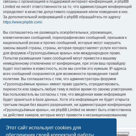
связаны с организацией и поддержкой интернет-конференций, и phpBB
Limited не несёт ответственности за то, что администрация конференций
определяет в качестве допустимого содержания и/или поведения в них.
За дополнительной информацией о phpBB обращайтесь по адресу
https://www.phpbb.com/
.
Вы соглашаетесь не размещать оскорбительных, угрожающих,
клеветнических сообщений, порнографических сообщений, призывов к
национальной розни и прочих сообщений, которые могут нарушить
законы вашей страны, страны, которая предоставляет услуги хостинга
для форумов «Грузоподъёмные краны» или международное право.
Попытки размещения таких сообщений могут привести к вашему
немедленному отключению от конференции, при этом ваш провайдер
будет поставлен в известность, если мы сочтём это нужным. IP-адреса
всех сообщений сохраняются для возможности проведения такой
политики. Вы соглашаетесь с тем, что администраторы форумов
«Грузоподъёмные краны» имеют право удалить, отредактировать,
перенести или закрыть любую тему в любое время по своему усмотрению.
Как пользователь вы согласны с тем, что введённая вами информация
будет храниться в базе данных. Хотя эта информация не будет открыта
третьим лицам без вашего разрешения, ни администрация конференции
«Грузоподъёмные краны», ни phpBB Limited не может быть ответственна
за действия хакеров, которые могут привести к несанкционированному
доступу к ней.
Этот сайт использует cookies для
обеспечения своей корректной работы.