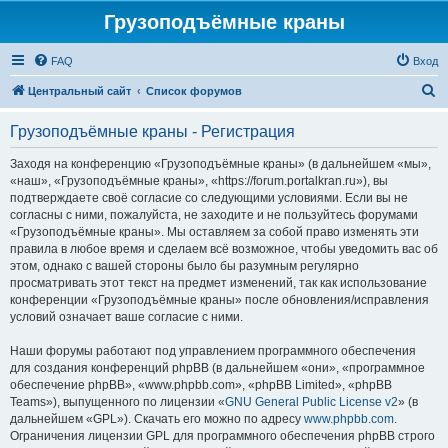
Грузоподъёмные краны
FAQ
Вход
П
Центральный сайт
Список форумов
о
Грузоподъёмные краны - Регистрация
и
с
Заходя на конференцию «Грузоподъёмные краны» (в дальнейшем «мы»,
«наш», «Грузоподъёмные краны», «https://forum.portalkran.ru»), вы
к
подтверждаете своё согласие со следующими условиями. Если вы не
согласны с ними, пожалуйста, не заходите и не пользуйтесь форумами
«Грузоподъёмные краны». Мы оставляем за собой право изменять эти
правила в любое время и сделаем всё возможное, чтобы уведомить вас об
этом, однако с вашей стороны было бы разумным регулярно
просматривать этот текст на предмет изменений, так как использование
конференции «Грузоподъёмные краны» после обновления/исправления
условий означает ваше согласие с ними.
Наши форумы работают под управлением программного обеспечения
для создания конференций phpBB (в дальнейшем «они», «программное
обеспечение phpBB», «www.phpbb.com», «phpBB Limited», «phpBB
Teams»), выпущенного по лицензии «
GNU General Public License v2
» (в
дальнейшем «GPL»). Скачать его можно по адресу
www.phpbb.com
.
Ограничения лицензии GPL для программного обеспечения phpBB строго