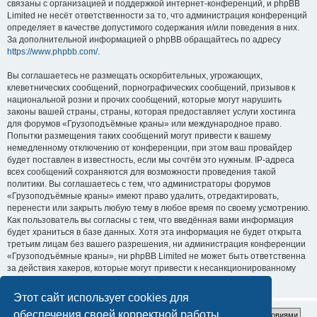
связаны с организацией и поддержкой интернет-конференций, и phpBB
Limited не несёт ответственности за то, что администрация конференций
определяет в качестве допустимого содержания и/или поведения в них.
За дополнительной информацией о phpBB обращайтесь по адресу
https://www.phpbb.com/
.
Вы соглашаетесь не размещать оскорбительных, угрожающих,
клеветнических сообщений, порнографических сообщений, призывов к
национальной розни и прочих сообщений, которые могут нарушить
законы вашей страны, страны, которая предоставляет услуги хостинга
для форумов «Грузоподъёмные краны» или международное право.
Попытки размещения таких сообщений могут привести к вашему
немедленному отключению от конференции, при этом ваш провайдер
будет поставлен в известность, если мы сочтём это нужным. IP-адреса
всех сообщений сохраняются для возможности проведения такой
политики. Вы соглашаетесь с тем, что администраторы форумов
«Грузоподъёмные краны» имеют право удалить, отредактировать,
перенести или закрыть любую тему в любое время по своему усмотрению.
Как пользователь вы согласны с тем, что введённая вами информация
будет храниться в базе данных. Хотя эта информация не будет открыта
третьим лицам без вашего разрешения, ни администрация конференции
«Грузоподъёмные краны», ни phpBB Limited не может быть ответственна
за действия хакеров, которые могут привести к несанкционированному
доступу к ней.
Этот сайт использует cookies для
обеспечения своей корректной работы.