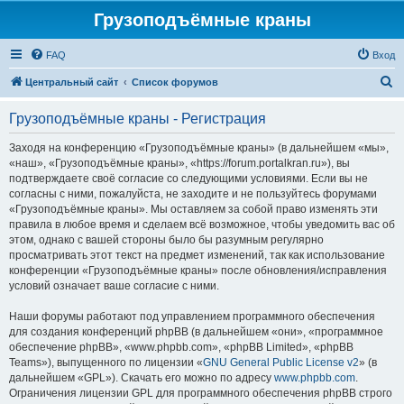
Грузоподъёмные краны
FAQ
Вход
П
Центральный сайт
Список форумов
о
Грузоподъёмные краны - Регистрация
и
с
Заходя на конференцию «Грузоподъёмные краны» (в дальнейшем «мы»,
«наш», «Грузоподъёмные краны», «https://forum.portalkran.ru»), вы
к
подтверждаете своё согласие со следующими условиями. Если вы не
согласны с ними, пожалуйста, не заходите и не пользуйтесь форумами
«Грузоподъёмные краны». Мы оставляем за собой право изменять эти
правила в любое время и сделаем всё возможное, чтобы уведомить вас об
этом, однако с вашей стороны было бы разумным регулярно
просматривать этот текст на предмет изменений, так как использование
конференции «Грузоподъёмные краны» после обновления/исправления
условий означает ваше согласие с ними.
Наши форумы работают под управлением программного обеспечения
для создания конференций phpBB (в дальнейшем «они», «программное
обеспечение phpBB», «www.phpbb.com», «phpBB Limited», «phpBB
Teams»), выпущенного по лицензии «
GNU General Public License v2
» (в
дальнейшем «GPL»). Скачать его можно по адресу
www.phpbb.com
.
Ограничения лицензии GPL для программного обеспечения phpBB строго