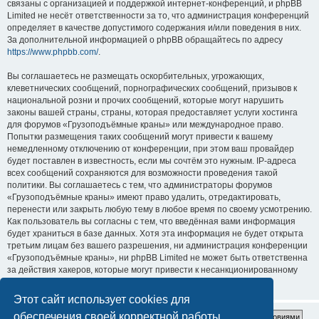
связаны с организацией и поддержкой интернет-конференций, и phpBB
Limited не несёт ответственности за то, что администрация конференций
определяет в качестве допустимого содержания и/или поведения в них.
За дополнительной информацией о phpBB обращайтесь по адресу
https://www.phpbb.com/
.
Вы соглашаетесь не размещать оскорбительных, угрожающих,
клеветнических сообщений, порнографических сообщений, призывов к
национальной розни и прочих сообщений, которые могут нарушить
законы вашей страны, страны, которая предоставляет услуги хостинга
для форумов «Грузоподъёмные краны» или международное право.
Попытки размещения таких сообщений могут привести к вашему
немедленному отключению от конференции, при этом ваш провайдер
будет поставлен в известность, если мы сочтём это нужным. IP-адреса
всех сообщений сохраняются для возможности проведения такой
политики. Вы соглашаетесь с тем, что администраторы форумов
«Грузоподъёмные краны» имеют право удалить, отредактировать,
перенести или закрыть любую тему в любое время по своему усмотрению.
Как пользователь вы согласны с тем, что введённая вами информация
будет храниться в базе данных. Хотя эта информация не будет открыта
третьим лицам без вашего разрешения, ни администрация конференции
«Грузоподъёмные краны», ни phpBB Limited не может быть ответственна
за действия хакеров, которые могут привести к несанкционированному
доступу к ней.
Этот сайт использует cookies для
обеспечения своей корректной работы.