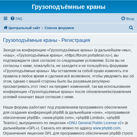
Грузоподъёмные краны
FAQ
Вход
П
Центральный сайт
Список форумов
о
Грузоподъёмные краны - Регистрация
и
с
Заходя на конференцию «Грузоподъёмные краны» (в дальнейшем «мы»,
«наш», «Грузоподъёмные краны», «https://forum.portalkran.ru»), вы
к
подтверждаете своё согласие со следующими условиями. Если вы не
согласны с ними, пожалуйста, не заходите и не пользуйтесь форумами
«Грузоподъёмные краны». Мы оставляем за собой право изменять эти
правила в любое время и сделаем всё возможное, чтобы уведомить вас об
этом, однако с вашей стороны было бы разумным регулярно
просматривать этот текст на предмет изменений, так как использование
конференции «Грузоподъёмные краны» после обновления/исправления
условий означает ваше согласие с ними.
Наши форумы работают под управлением программного обеспечения
для создания конференций phpBB (в дальнейшем «они», «программное
обеспечение phpBB», «www.phpbb.com», «phpBB Limited», «phpBB
Teams»), выпущенного по лицензии «
GNU General Public License v2
» (в
дальнейшем «GPL»). Скачать его можно по адресу
www.phpbb.com
.
Ограничения лицензии GPL для программного обеспечения phpBB строго