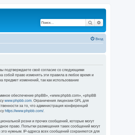
Поиск
Расширенный по
Вход
, вы подтверждаете своё согласие со следующими
а собой право изменять эти правила в любое время и
на предмет изменений, так как использование
ммное обеспечение phpBB», «www.phpbb.com», «phpBB
есу
www.phpbb.com
. Ограничения лицензии GPL для
ственности за то, что администрация конференций
есу
https://www.phpbb.com/
.
циональной розни и прочих сообщений, которые могут
одное право. Попытки размещения таких сообщений могут
 это нужным. IP-адреса всех сообщений сохраняются для