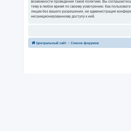
возможности проведения такой политики. Вы соглашаетес
тему в любое время по своему усмотрению. Как пользовате
лицам без вашего разрешения, ни администрация конферен
несанкционированному доступу к ней.
Центральный сайт
Список форумов