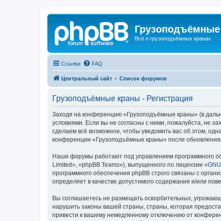
Грузоподъёмные
Всё о грузоподъёмных кранах
Ссылки
FAQ
Центральный сайт
Список форумов
Грузоподъёмные краны - Регистрация
Заходя на конференцию «Грузоподъёмные краны» (в дальне
условиями. Если вы не согласны с ними, пожалуйста, не 
сделаем всё возможное, чтобы уведомить вас об этом, одн
конференции «Грузоподъёмные краны» после обновления/и
Наши форумы работают под управлением программного об
Limited», «phpBB Teams»), выпущенного по лицензии «
GNU 
программного обеспечения phpBB строго связаны с органи
определяет в качестве допустимого содержания и/или по
Вы соглашаетесь не размещать оскорбительных, угрожающ
нарушить законы вашей страны, страны, которая предост
привести к вашему немедленному отключению от конференц