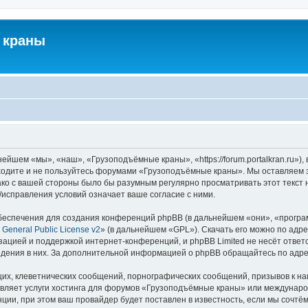
 краны
йшем «мы», «наш», «Грузоподъёмные краны», «https://forum.portalkran.ru»)
заходите и не пользуйтесь форумами «Грузоподъёмные краны». Мы оставляем з
ако с вашей стороны было бы разумным регулярно просматривать этот текст 
справления условий означает ваше согласие с ними.
еспечения для создания конференций phpBB (в дальнейшем «они», «програ
General Public License v2
» (в дальнейшем «GPL»). Скачать его можно по адр
зацией и поддержкой интернет-конференций, и phpBB Limited не несёт ответ
ведения в них. За дополнительной информацией о phpBB обращайтесь по адр
их, клеветнических сообщений, порнографических сообщений, призывов к на
авляет услуги хостинга для форумов «Грузоподъёмные краны» или междунар
ии, при этом ваш провайдер будет поставлен в известность, если мы сочтём