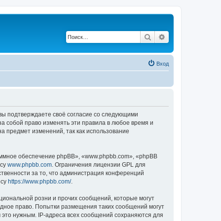
Поиск
Расширенный по
Вход
, вы подтверждаете своё согласие со следующими
а собой право изменять эти правила в любое время и
на предмет изменений, так как использование
ммное обеспечение phpBB», «www.phpbb.com», «phpBB
есу
www.phpbb.com
. Ограничения лицензии GPL для
ственности за то, что администрация конференций
есу
https://www.phpbb.com/
.
циональной розни и прочих сообщений, которые могут
одное право. Попытки размещения таких сообщений могут
 это нужным. IP-адреса всех сообщений сохраняются для