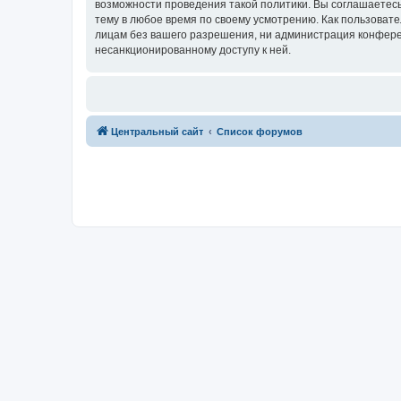
возможности проведения такой политики. Вы соглашаетес
тему в любое время по своему усмотрению. Как пользовате
лицам без вашего разрешения, ни администрация конферен
несанкционированному доступу к ней.
Центральный сайт
Список форумов