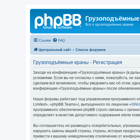
Грузоподъёмные
Всё о грузоподъёмных кранах
Ссылки
FAQ
Центральный сайт
Список форумов
Грузоподъёмные краны - Регистрация
Заходя на конференцию «Грузоподъёмные краны» (в дальне
условиями. Если вы не согласны с ними, пожалуйста, не 
сделаем всё возможное, чтобы уведомить вас об этом, одн
конференции «Грузоподъёмные краны» после обновления/и
Наши форумы работают под управлением программного об
Limited», «phpBB Teams»), выпущенного по лицензии «
GNU 
программного обеспечения phpBB строго связаны с органи
определяет в качестве допустимого содержания и/или по
Вы соглашаетесь не размещать оскорбительных, угрожающ
нарушить законы вашей страны, страны, которая предост
привести к вашему немедленному отключению от конференц