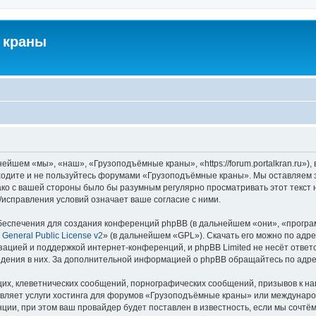
 краны
йшем «мы», «наш», «Грузоподъёмные краны», «https://forum.portalkran.ru»)
заходите и не пользуйтесь форумами «Грузоподъёмные краны». Мы оставляем з
ако с вашей стороны было бы разумным регулярно просматривать этот текст 
справления условий означает ваше согласие с ними.
еспечения для создания конференций phpBB (в дальнейшем «они», «програ
General Public License v2
» (в дальнейшем «GPL»). Скачать его можно по адр
зацией и поддержкой интернет-конференций, и phpBB Limited не несёт ответ
ведения в них. За дополнительной информацией о phpBB обращайтесь по адр
их, клеветнических сообщений, порнографических сообщений, призывов к на
авляет услуги хостинга для форумов «Грузоподъёмные краны» или междунар
ии, при этом ваш провайдер будет поставлен в известность, если мы сочтём