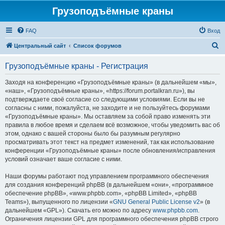
Грузоподъёмные краны
FAQ
Вход
П
Центральный сайт
Список форумов
о
Грузоподъёмные краны - Регистрация
и
с
Заходя на конференцию «Грузоподъёмные краны» (в дальнейшем «мы»,
«наш», «Грузоподъёмные краны», «https://forum.portalkran.ru»), вы
к
подтверждаете своё согласие со следующими условиями. Если вы не
согласны с ними, пожалуйста, не заходите и не пользуйтесь форумами
«Грузоподъёмные краны». Мы оставляем за собой право изменять эти
правила в любое время и сделаем всё возможное, чтобы уведомить вас об
этом, однако с вашей стороны было бы разумным регулярно
просматривать этот текст на предмет изменений, так как использование
конференции «Грузоподъёмные краны» после обновления/исправления
условий означает ваше согласие с ними.
Наши форумы работают под управлением программного обеспечения
для создания конференций phpBB (в дальнейшем «они», «программное
обеспечение phpBB», «www.phpbb.com», «phpBB Limited», «phpBB
Teams»), выпущенного по лицензии «
GNU General Public License v2
» (в
дальнейшем «GPL»). Скачать его можно по адресу
www.phpbb.com
.
Ограничения лицензии GPL для программного обеспечения phpBB строго