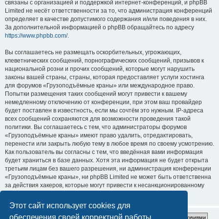
связаны с организацией и поддержкой интернет-конференций, и phpBB
Limited не несёт ответственности за то, что администрация конференций
определяет в качестве допустимого содержания и/или поведения в них.
За дополнительной информацией о phpBB обращайтесь по адресу
https://www.phpbb.com/
.
Вы соглашаетесь не размещать оскорбительных, угрожающих,
клеветнических сообщений, порнографических сообщений, призывов к
национальной розни и прочих сообщений, которые могут нарушить
законы вашей страны, страны, которая предоставляет услуги хостинга
для форумов «Грузоподъёмные краны» или международное право.
Попытки размещения таких сообщений могут привести к вашему
немедленному отключению от конференции, при этом ваш провайдер
будет поставлен в известность, если мы сочтём это нужным. IP-адреса
всех сообщений сохраняются для возможности проведения такой
политики. Вы соглашаетесь с тем, что администраторы форумов
«Грузоподъёмные краны» имеют право удалить, отредактировать,
перенести или закрыть любую тему в любое время по своему усмотрению.
Как пользователь вы согласны с тем, что введённая вами информация
будет храниться в базе данных. Хотя эта информация не будет открыта
третьим лицам без вашего разрешения, ни администрация конференции
«Грузоподъёмные краны», ни phpBB Limited не может быть ответственна
за действия хакеров, которые могут привести к несанкционированному
доступу к ней.
Этот сайт использует cookies для
обеспечения своей корректной работы.