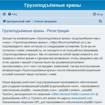
Грузоподъёмные краны
FAQ
Вход
П
Центральный сайт
Список форумов
о
Грузоподъёмные краны - Регистрация
и
с
Заходя на конференцию «Грузоподъёмные краны» (в дальнейшем «мы»,
«наш», «Грузоподъёмные краны», «https://forum.portalkran.ru»), вы
к
подтверждаете своё согласие со следующими условиями. Если вы не
согласны с ними, пожалуйста, не заходите и не пользуйтесь форумами
«Грузоподъёмные краны». Мы оставляем за собой право изменять эти
правила в любое время и сделаем всё возможное, чтобы уведомить вас об
этом, однако с вашей стороны было бы разумным регулярно
просматривать этот текст на предмет изменений, так как использование
конференции «Грузоподъёмные краны» после обновления/исправления
условий означает ваше согласие с ними.
Наши форумы работают под управлением программного обеспечения
для создания конференций phpBB (в дальнейшем «они», «программное
обеспечение phpBB», «www.phpbb.com», «phpBB Limited», «phpBB
Teams»), выпущенного по лицензии «
GNU General Public License v2
» (в
дальнейшем «GPL»). Скачать его можно по адресу
www.phpbb.com
.
Ограничения лицензии GPL для программного обеспечения phpBB строго