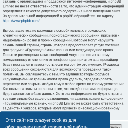
связаны с организацией и поддержкой интернет-конференций, и phpBB
Limited не несёт ответственности за то, что администрация конференций
определяет в качестве допустимого содержания и/или поведения в них.
За дополнительной информацией о phpBB обращайтесь по адресу
https://www.phpbb.com/
.
Вы соглашаетесь не размещать оскорбительных, угрожающих,
клеветнических сообщений, порнографических сообщений, призывов к
национальной розни и прочих сообщений, которые могут нарушить
законы вашей страны, страны, которая предоставляет услуги хостинга
для форумов «Грузоподъёмные краны» или международное право.
Попытки размещения таких сообщений могут привести к вашему
немедленному отключению от конференции, при этом ваш провайдер
будет поставлен в известность, если мы сочтём это нужным. IP-адреса
всех сообщений сохраняются для возможности проведения такой
политики. Вы соглашаетесь с тем, что администраторы форумов
«Грузоподъёмные краны» имеют право удалить, отредактировать,
перенести или закрыть любую тему в любое время по своему усмотрению.
Как пользователь вы согласны с тем, что введённая вами информация
будет храниться в базе данных. Хотя эта информация не будет открыта
третьим лицам без вашего разрешения, ни администрация конференции
«Грузоподъёмные краны», ни phpBB Limited не может быть ответственна
за действия хакеров, которые могут привести к несанкционированному
доступу к ней.
Этот сайт использует cookies для
обеспечения своей корректной работы.