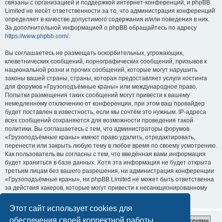
связаны с организацией и поддержкой интернет-конференций, и phpBB
Limited не несёт ответственности за то, что администрация конференций
определяет в качестве допустимого содержания и/или поведения в них.
За дополнительной информацией о phpBB обращайтесь по адресу
https://www.phpbb.com/
.
Вы соглашаетесь не размещать оскорбительных, угрожающих,
клеветнических сообщений, порнографических сообщений, призывов к
национальной розни и прочих сообщений, которые могут нарушить
законы вашей страны, страны, которая предоставляет услуги хостинга
для форумов «Грузоподъёмные краны» или международное право.
Попытки размещения таких сообщений могут привести к вашему
немедленному отключению от конференции, при этом ваш провайдер
будет поставлен в известность, если мы сочтём это нужным. IP-адреса
всех сообщений сохраняются для возможности проведения такой
политики. Вы соглашаетесь с тем, что администраторы форумов
«Грузоподъёмные краны» имеют право удалить, отредактировать,
перенести или закрыть любую тему в любое время по своему усмотрению.
Как пользователь вы согласны с тем, что введённая вами информация
будет храниться в базе данных. Хотя эта информация не будет открыта
третьим лицам без вашего разрешения, ни администрация конференции
«Грузоподъёмные краны», ни phpBB Limited не может быть ответственна
за действия хакеров, которые могут привести к несанкционированному
доступу к ней.
Этот сайт использует cookies для
обеспечения своей корректной работы.