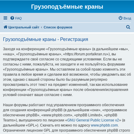
Грузоподъёмные краны
FAQ
Вход
П
Центральный сайт
Список форумов
о
Грузоподъёмные краны - Регистрация
и
с
Заходя на конференцию «Грузоподъёмные краны» (в дальнейшем «мы»,
«наш», «Грузоподъёмные краны», «https://forum.portalkran.ru»), вы
к
подтверждаете своё согласие со следующими условиями. Если вы не
согласны с ними, пожалуйста, не заходите и не пользуйтесь форумами
«Грузоподъёмные краны». Мы оставляем за собой право изменять эти
правила в любое время и сделаем всё возможное, чтобы уведомить вас об
этом, однако с вашей стороны было бы разумным регулярно
просматривать этот текст на предмет изменений, так как использование
конференции «Грузоподъёмные краны» после обновления/исправления
условий означает ваше согласие с ними.
Наши форумы работают под управлением программного обеспечения
для создания конференций phpBB (в дальнейшем «они», «программное
обеспечение phpBB», «www.phpbb.com», «phpBB Limited», «phpBB
Teams»), выпущенного по лицензии «
GNU General Public License v2
» (в
дальнейшем «GPL»). Скачать его можно по адресу
www.phpbb.com
.
Ограничения лицензии GPL для программного обеспечения phpBB строго