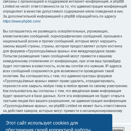
связаны с организацией и поддержкой интернет-конференций, и phpBB
Limited не несёт ответственности за то, что администрация конференций
определяет в качестве допустимого содержания и/или поведения в них.
За дополнительной информацией о phpBB обращайтесь по адресу
https://www.phpbb.com/
.
Вы соглашаетесь не размещать оскорбительных, угрожающих,
клеветнических сообщений, порнографических сообщений, призывов к
национальной розни и прочих сообщений, которые могут нарушить
законы вашей страны, страны, которая предоставляет услуги хостинга
для форумов «Грузоподъёмные краны» или международное право.
Попытки размещения таких сообщений могут привести к вашему
немедленному отключению от конференции, при этом ваш провайдер
будет поставлен в известность, если мы сочтём это нужным. IP-адреса
всех сообщений сохраняются для возможности проведения такой
политики. Вы соглашаетесь с тем, что администраторы форумов
«Грузоподъёмные краны» имеют право удалить, отредактировать,
перенести или закрыть любую тему в любое время по своему усмотрению.
Как пользователь вы согласны с тем, что введённая вами информация
будет храниться в базе данных. Хотя эта информация не будет открыта
третьим лицам без вашего разрешения, ни администрация конференции
«Грузоподъёмные краны», ни phpBB Limited не может быть ответственна
за действия хакеров, которые могут привести к несанкционированному
доступу к ней.
Этот сайт использует cookies для
обеспечения своей корректной работы.