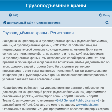
Грузоподъёмные краны
FAQ
Вход
П
Центральный сайт
Список форумов
о
Грузоподъёмные краны - Регистрация
и
с
Заходя на конференцию «Грузоподъёмные краны» (в дальнейшем «мы»,
«наш», «Грузоподъёмные краны», «https://forum.portalkran.ru»), вы
к
подтверждаете своё согласие со следующими условиями. Если вы не
согласны с ними, пожалуйста, не заходите и не пользуйтесь форумами
«Грузоподъёмные краны». Мы оставляем за собой право изменять эти
правила в любое время и сделаем всё возможное, чтобы уведомить вас об
этом, однако с вашей стороны было бы разумным регулярно
просматривать этот текст на предмет изменений, так как использование
конференции «Грузоподъёмные краны» после обновления/исправления
условий означает ваше согласие с ними.
Наши форумы работают под управлением программного обеспечения
для создания конференций phpBB (в дальнейшем «они», «программное
обеспечение phpBB», «www.phpbb.com», «phpBB Limited», «phpBB
Teams»), выпущенного по лицензии «
GNU General Public License v2
» (в
дальнейшем «GPL»). Скачать его можно по адресу
www.phpbb.com
.
Ограничения лицензии GPL для программного обеспечения phpBB строго