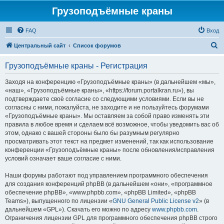
Грузоподъёмные краны
FAQ
Вход
П
Центральный сайт
Список форумов
о
Грузоподъёмные краны - Регистрация
и
с
Заходя на конференцию «Грузоподъёмные краны» (в дальнейшем «мы»,
«наш», «Грузоподъёмные краны», «https://forum.portalkran.ru»), вы
к
подтверждаете своё согласие со следующими условиями. Если вы не
согласны с ними, пожалуйста, не заходите и не пользуйтесь форумами
«Грузоподъёмные краны». Мы оставляем за собой право изменять эти
правила в любое время и сделаем всё возможное, чтобы уведомить вас об
этом, однако с вашей стороны было бы разумным регулярно
просматривать этот текст на предмет изменений, так как использование
конференции «Грузоподъёмные краны» после обновления/исправления
условий означает ваше согласие с ними.
Наши форумы работают под управлением программного обеспечения
для создания конференций phpBB (в дальнейшем «они», «программное
обеспечение phpBB», «www.phpbb.com», «phpBB Limited», «phpBB
Teams»), выпущенного по лицензии «
GNU General Public License v2
» (в
дальнейшем «GPL»). Скачать его можно по адресу
www.phpbb.com
.
Ограничения лицензии GPL для программного обеспечения phpBB строго