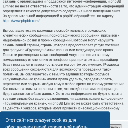
связаны с организацией и поддержкой интернет-конференций, и phpBB
Limited не несёт ответственности за то, что администрация конференций
определяет в качестве допустимого содержания и/или поведения в них.
За дополнительной информацией о phpBB обращайтесь по адресу
https://www.phpbb.com/
.
Вы соглашаетесь не размещать оскорбительных, угрожающих,
клеветнических сообщений, порнографических сообщений, призывов к
национальной розни и прочих сообщений, которые могут нарушить
законы вашей страны, страны, которая предоставляет услуги хостинга
для форумов «Грузоподъёмные краны» или международное право.
Попытки размещения таких сообщений могут привести к вашему
немедленному отключению от конференции, при этом ваш провайдер
будет поставлен в известность, если мы сочтём это нужным. IP-адреса
всех сообщений сохраняются для возможности проведения такой
политики. Вы соглашаетесь с тем, что администраторы форумов
«Грузоподъёмные краны» имеют право удалить, отредактировать,
перенести или закрыть любую тему в любое время по своему усмотрению.
Как пользователь вы согласны с тем, что введённая вами информация
будет храниться в базе данных. Хотя эта информация не будет открыта
третьим лицам без вашего разрешения, ни администрация конференции
«Грузоподъёмные краны», ни phpBB Limited не может быть ответственна
за действия хакеров, которые могут привести к несанкционированному
доступу к ней.
Этот сайт использует cookies для
обеспечения своей корректной работы.