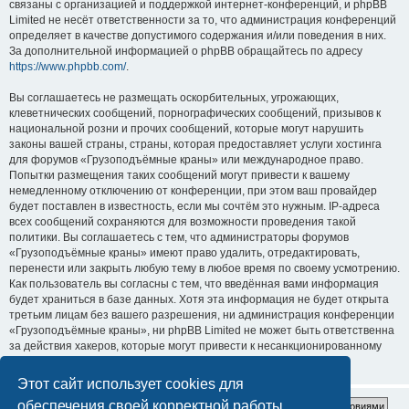
связаны с организацией и поддержкой интернет-конференций, и phpBB
Limited не несёт ответственности за то, что администрация конференций
определяет в качестве допустимого содержания и/или поведения в них.
За дополнительной информацией о phpBB обращайтесь по адресу
https://www.phpbb.com/
.
Вы соглашаетесь не размещать оскорбительных, угрожающих,
клеветнических сообщений, порнографических сообщений, призывов к
национальной розни и прочих сообщений, которые могут нарушить
законы вашей страны, страны, которая предоставляет услуги хостинга
для форумов «Грузоподъёмные краны» или международное право.
Попытки размещения таких сообщений могут привести к вашему
немедленному отключению от конференции, при этом ваш провайдер
будет поставлен в известность, если мы сочтём это нужным. IP-адреса
всех сообщений сохраняются для возможности проведения такой
политики. Вы соглашаетесь с тем, что администраторы форумов
«Грузоподъёмные краны» имеют право удалить, отредактировать,
перенести или закрыть любую тему в любое время по своему усмотрению.
Как пользователь вы согласны с тем, что введённая вами информация
будет храниться в базе данных. Хотя эта информация не будет открыта
третьим лицам без вашего разрешения, ни администрация конференции
«Грузоподъёмные краны», ни phpBB Limited не может быть ответственна
за действия хакеров, которые могут привести к несанкционированному
доступу к ней.
Этот сайт использует cookies для
обеспечения своей корректной работы.