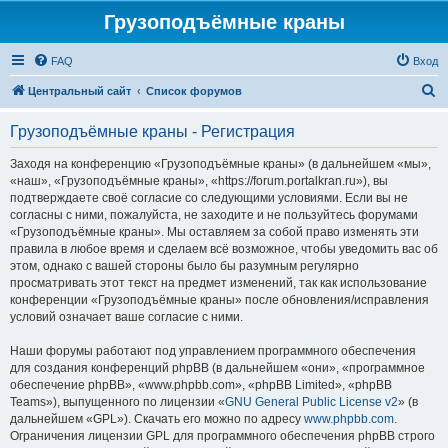
Грузоподъёмные краны
FAQ
Вход
П
Центральный сайт
Список форумов
о
Грузоподъёмные краны - Регистрация
и
с
Заходя на конференцию «Грузоподъёмные краны» (в дальнейшем «мы»,
«наш», «Грузоподъёмные краны», «https://forum.portalkran.ru»), вы
к
подтверждаете своё согласие со следующими условиями. Если вы не
согласны с ними, пожалуйста, не заходите и не пользуйтесь форумами
«Грузоподъёмные краны». Мы оставляем за собой право изменять эти
правила в любое время и сделаем всё возможное, чтобы уведомить вас об
этом, однако с вашей стороны было бы разумным регулярно
просматривать этот текст на предмет изменений, так как использование
конференции «Грузоподъёмные краны» после обновления/исправления
условий означает ваше согласие с ними.
Наши форумы работают под управлением программного обеспечения
для создания конференций phpBB (в дальнейшем «они», «программное
обеспечение phpBB», «www.phpbb.com», «phpBB Limited», «phpBB
Teams»), выпущенного по лицензии «
GNU General Public License v2
» (в
дальнейшем «GPL»). Скачать его можно по адресу
www.phpbb.com
.
Ограничения лицензии GPL для программного обеспечения phpBB строго