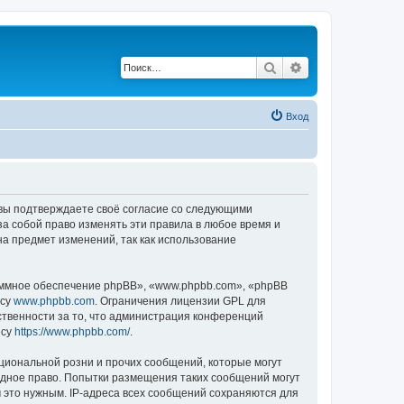
Поиск
Расширенный по
Вход
, вы подтверждаете своё согласие со следующими
а собой право изменять эти правила в любое время и
на предмет изменений, так как использование
ммное обеспечение phpBB», «www.phpbb.com», «phpBB
есу
www.phpbb.com
. Ограничения лицензии GPL для
ственности за то, что администрация конференций
есу
https://www.phpbb.com/
.
циональной розни и прочих сообщений, которые могут
одное право. Попытки размещения таких сообщений могут
 это нужным. IP-адреса всех сообщений сохраняются для