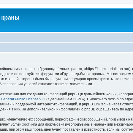
 краны
йшем «мы», «наш», «Грузоподъёмные краны», «https://forum.portalkran.ru»)
заходите и не пользуйтесь форумами «Грузоподъёмные краны». Мы оставляем з
ако с вашей стороны было бы разумным регулярно просматривать этот текст 
справления условий означает ваше согласие с ними.
еспечения для создания конференций phpBB (в дальнейшем «они», «програ
General Public License v2
» (в дальнейшем «GPL»). Скачать его можно по адр
зацией и поддержкой интернет-конференций, и phpBB Limited не несёт ответ
ведения в них. За дополнительной информацией о phpBB обращайтесь по адр
их, клеветнических сообщений, порнографических сообщений, призывов к на
авляет услуги хостинга для форумов «Грузоподъёмные краны» или междунар
ии, при этом ваш провайдер будет поставлен в известность, если мы сочтём