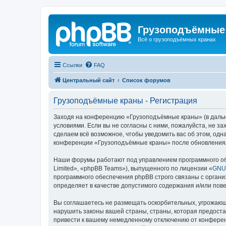
Грузоподъёмные
Всё о грузоподъёмных кранах
Ссылки
FAQ
Центральный сайт
Список форумов
Грузоподъёмные краны - Регистрация
Заходя на конференцию «Грузоподъёмные краны» (в дальне
условиями. Если вы не согласны с ними, пожалуйста, не 
сделаем всё возможное, чтобы уведомить вас об этом, одн
конференции «Грузоподъёмные краны» после обновления/и
Наши форумы работают под управлением программного об
Limited», «phpBB Teams»), выпущенного по лицензии «
GNU 
программного обеспечения phpBB строго связаны с органи
определяет в качестве допустимого содержания и/или по
Вы соглашаетесь не размещать оскорбительных, угрожающ
нарушить законы вашей страны, страны, которая предост
привести к вашему немедленному отключению от конференц