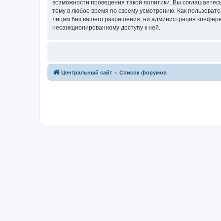
возможности проведения такой политики. Вы соглашаетес
тему в любое время по своему усмотрению. Как пользовате
лицам без вашего разрешения, ни администрация конферен
несанкционированному доступу к ней.
Центральный сайт
Список форумов