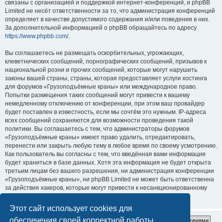
связаны с организацией и поддержкой интернет-конференций, и phpBB
Limited не несёт ответственности за то, что администрация конференций
определяет в качестве допустимого содержания и/или поведения в них.
За дополнительной информацией о phpBB обращайтесь по адресу
https://www.phpbb.com/
.
Вы соглашаетесь не размещать оскорбительных, угрожающих,
клеветнических сообщений, порнографических сообщений, призывов к
национальной розни и прочих сообщений, которые могут нарушить
законы вашей страны, страны, которая предоставляет услуги хостинга
для форумов «Грузоподъёмные краны» или международное право.
Попытки размещения таких сообщений могут привести к вашему
немедленному отключению от конференции, при этом ваш провайдер
будет поставлен в известность, если мы сочтём это нужным. IP-адреса
всех сообщений сохраняются для возможности проведения такой
политики. Вы соглашаетесь с тем, что администраторы форумов
«Грузоподъёмные краны» имеют право удалить, отредактировать,
перенести или закрыть любую тему в любое время по своему усмотрению.
Как пользователь вы согласны с тем, что введённая вами информация
будет храниться в базе данных. Хотя эта информация не будет открыта
третьим лицам без вашего разрешения, ни администрация конференции
«Грузоподъёмные краны», ни phpBB Limited не может быть ответственна
за действия хакеров, которые могут привести к несанкционированному
доступу к ней.
Этот сайт использует cookies для
обеспечения своей корректной работы.