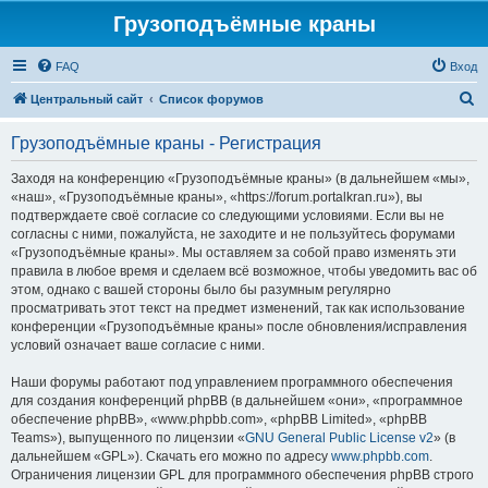
Грузоподъёмные краны
FAQ
Вход
П
Центральный сайт
Список форумов
о
Грузоподъёмные краны - Регистрация
и
с
Заходя на конференцию «Грузоподъёмные краны» (в дальнейшем «мы»,
«наш», «Грузоподъёмные краны», «https://forum.portalkran.ru»), вы
к
подтверждаете своё согласие со следующими условиями. Если вы не
согласны с ними, пожалуйста, не заходите и не пользуйтесь форумами
«Грузоподъёмные краны». Мы оставляем за собой право изменять эти
правила в любое время и сделаем всё возможное, чтобы уведомить вас об
этом, однако с вашей стороны было бы разумным регулярно
просматривать этот текст на предмет изменений, так как использование
конференции «Грузоподъёмные краны» после обновления/исправления
условий означает ваше согласие с ними.
Наши форумы работают под управлением программного обеспечения
для создания конференций phpBB (в дальнейшем «они», «программное
обеспечение phpBB», «www.phpbb.com», «phpBB Limited», «phpBB
Teams»), выпущенного по лицензии «
GNU General Public License v2
» (в
дальнейшем «GPL»). Скачать его можно по адресу
www.phpbb.com
.
Ограничения лицензии GPL для программного обеспечения phpBB строго