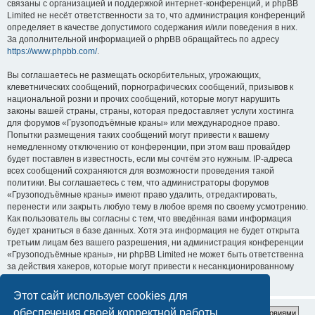
связаны с организацией и поддержкой интернет-конференций, и phpBB
Limited не несёт ответственности за то, что администрация конференций
определяет в качестве допустимого содержания и/или поведения в них.
За дополнительной информацией о phpBB обращайтесь по адресу
https://www.phpbb.com/
.
Вы соглашаетесь не размещать оскорбительных, угрожающих,
клеветнических сообщений, порнографических сообщений, призывов к
национальной розни и прочих сообщений, которые могут нарушить
законы вашей страны, страны, которая предоставляет услуги хостинга
для форумов «Грузоподъёмные краны» или международное право.
Попытки размещения таких сообщений могут привести к вашему
немедленному отключению от конференции, при этом ваш провайдер
будет поставлен в известность, если мы сочтём это нужным. IP-адреса
всех сообщений сохраняются для возможности проведения такой
политики. Вы соглашаетесь с тем, что администраторы форумов
«Грузоподъёмные краны» имеют право удалить, отредактировать,
перенести или закрыть любую тему в любое время по своему усмотрению.
Как пользователь вы согласны с тем, что введённая вами информация
будет храниться в базе данных. Хотя эта информация не будет открыта
третьим лицам без вашего разрешения, ни администрация конференции
«Грузоподъёмные краны», ни phpBB Limited не может быть ответственна
за действия хакеров, которые могут привести к несанкционированному
доступу к ней.
Этот сайт использует cookies для
обеспечения своей корректной работы.