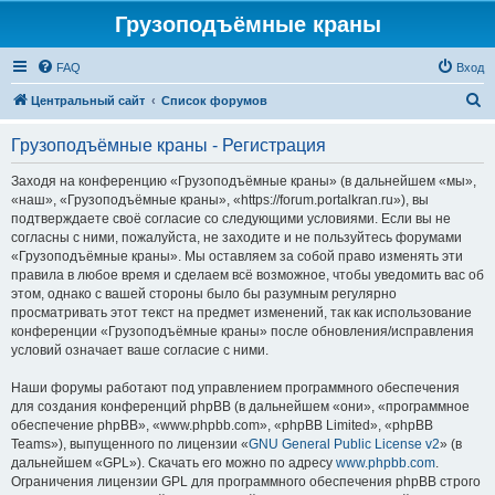
Грузоподъёмные краны
FAQ
Вход
П
Центральный сайт
Список форумов
о
Грузоподъёмные краны - Регистрация
и
с
Заходя на конференцию «Грузоподъёмные краны» (в дальнейшем «мы»,
«наш», «Грузоподъёмные краны», «https://forum.portalkran.ru»), вы
к
подтверждаете своё согласие со следующими условиями. Если вы не
согласны с ними, пожалуйста, не заходите и не пользуйтесь форумами
«Грузоподъёмные краны». Мы оставляем за собой право изменять эти
правила в любое время и сделаем всё возможное, чтобы уведомить вас об
этом, однако с вашей стороны было бы разумным регулярно
просматривать этот текст на предмет изменений, так как использование
конференции «Грузоподъёмные краны» после обновления/исправления
условий означает ваше согласие с ними.
Наши форумы работают под управлением программного обеспечения
для создания конференций phpBB (в дальнейшем «они», «программное
обеспечение phpBB», «www.phpbb.com», «phpBB Limited», «phpBB
Teams»), выпущенного по лицензии «
GNU General Public License v2
» (в
дальнейшем «GPL»). Скачать его можно по адресу
www.phpbb.com
.
Ограничения лицензии GPL для программного обеспечения phpBB строго