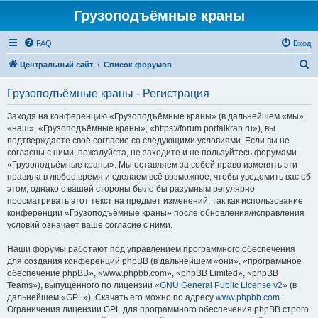
Грузоподъёмные краны
FAQ
Вход
П
Центральный сайт
Список форумов
о
Грузоподъёмные краны - Регистрация
и
с
Заходя на конференцию «Грузоподъёмные краны» (в дальнейшем «мы»,
«наш», «Грузоподъёмные краны», «https://forum.portalkran.ru»), вы
к
подтверждаете своё согласие со следующими условиями. Если вы не
согласны с ними, пожалуйста, не заходите и не пользуйтесь форумами
«Грузоподъёмные краны». Мы оставляем за собой право изменять эти
правила в любое время и сделаем всё возможное, чтобы уведомить вас об
этом, однако с вашей стороны было бы разумным регулярно
просматривать этот текст на предмет изменений, так как использование
конференции «Грузоподъёмные краны» после обновления/исправления
условий означает ваше согласие с ними.
Наши форумы работают под управлением программного обеспечения
для создания конференций phpBB (в дальнейшем «они», «программное
обеспечение phpBB», «www.phpbb.com», «phpBB Limited», «phpBB
Teams»), выпущенного по лицензии «
GNU General Public License v2
» (в
дальнейшем «GPL»). Скачать его можно по адресу
www.phpbb.com
.
Ограничения лицензии GPL для программного обеспечения phpBB строго