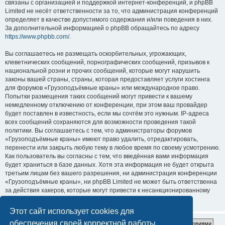
связаны с организацией и поддержкой интернет-конференций, и phpBB
Limited не несёт ответственности за то, что администрация конференций
определяет в качестве допустимого содержания и/или поведения в них.
За дополнительной информацией о phpBB обращайтесь по адресу
https://www.phpbb.com/
.
Вы соглашаетесь не размещать оскорбительных, угрожающих,
клеветнических сообщений, порнографических сообщений, призывов к
национальной розни и прочих сообщений, которые могут нарушить
законы вашей страны, страны, которая предоставляет услуги хостинга
для форумов «Грузоподъёмные краны» или международное право.
Попытки размещения таких сообщений могут привести к вашему
немедленному отключению от конференции, при этом ваш провайдер
будет поставлен в известность, если мы сочтём это нужным. IP-адреса
всех сообщений сохраняются для возможности проведения такой
политики. Вы соглашаетесь с тем, что администраторы форумов
«Грузоподъёмные краны» имеют право удалить, отредактировать,
перенести или закрыть любую тему в любое время по своему усмотрению.
Как пользователь вы согласны с тем, что введённая вами информация
будет храниться в базе данных. Хотя эта информация не будет открыта
третьим лицам без вашего разрешения, ни администрация конференции
«Грузоподъёмные краны», ни phpBB Limited не может быть ответственна
за действия хакеров, которые могут привести к несанкционированному
доступу к ней.
Этот сайт использует cookies для
обеспечения своей корректной работы.