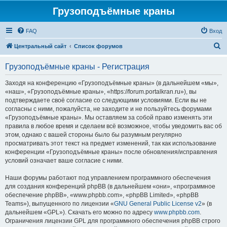
Грузоподъёмные краны
FAQ
Вход
П
Центральный сайт
Список форумов
о
Грузоподъёмные краны - Регистрация
и
с
Заходя на конференцию «Грузоподъёмные краны» (в дальнейшем «мы»,
«наш», «Грузоподъёмные краны», «https://forum.portalkran.ru»), вы
к
подтверждаете своё согласие со следующими условиями. Если вы не
согласны с ними, пожалуйста, не заходите и не пользуйтесь форумами
«Грузоподъёмные краны». Мы оставляем за собой право изменять эти
правила в любое время и сделаем всё возможное, чтобы уведомить вас об
этом, однако с вашей стороны было бы разумным регулярно
просматривать этот текст на предмет изменений, так как использование
конференции «Грузоподъёмные краны» после обновления/исправления
условий означает ваше согласие с ними.
Наши форумы работают под управлением программного обеспечения
для создания конференций phpBB (в дальнейшем «они», «программное
обеспечение phpBB», «www.phpbb.com», «phpBB Limited», «phpBB
Teams»), выпущенного по лицензии «
GNU General Public License v2
» (в
дальнейшем «GPL»). Скачать его можно по адресу
www.phpbb.com
.
Ограничения лицензии GPL для программного обеспечения phpBB строго