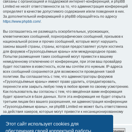
связаны с организацией и поддержкой интернет-конференций, и phpBB
Limited не несёт ответственности за то, что администрация конференций
определяет в качестве допустимого содержания и/или поведения в них.
За дополнительной информацией о phpBB обращайтесь по адресу
https://www.phpbb.com/
.
Вы соглашаетесь не размещать оскорбительных, угрожающих,
клеветнических сообщений, порнографических сообщений, призывов к
национальной розни и прочих сообщений, которые могут нарушить
законы вашей страны, страны, которая предоставляет услуги хостинга
для форумов «Грузоподъёмные краны» или международное право.
Попытки размещения таких сообщений могут привести к вашему
немедленному отключению от конференции, при этом ваш провайдер
будет поставлен в известность, если мы сочтём это нужным. IP-адреса
всех сообщений сохраняются для возможности проведения такой
политики. Вы соглашаетесь с тем, что администраторы форумов
«Грузоподъёмные краны» имеют право удалить, отредактировать,
перенести или закрыть любую тему в любое время по своему усмотрению.
Как пользователь вы согласны с тем, что введённая вами информация
будет храниться в базе данных. Хотя эта информация не будет открыта
третьим лицам без вашего разрешения, ни администрация конференции
«Грузоподъёмные краны», ни phpBB Limited не может быть ответственна
за действия хакеров, которые могут привести к несанкционированному
доступу к ней.
Этот сайт использует cookies для
обеспечения своей корректной работы.