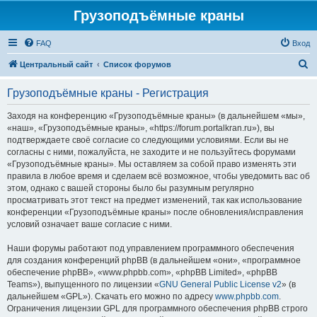
Грузоподъёмные краны
FAQ
Вход
П
Центральный сайт
Список форумов
о
Грузоподъёмные краны - Регистрация
и
с
Заходя на конференцию «Грузоподъёмные краны» (в дальнейшем «мы»,
«наш», «Грузоподъёмные краны», «https://forum.portalkran.ru»), вы
к
подтверждаете своё согласие со следующими условиями. Если вы не
согласны с ними, пожалуйста, не заходите и не пользуйтесь форумами
«Грузоподъёмные краны». Мы оставляем за собой право изменять эти
правила в любое время и сделаем всё возможное, чтобы уведомить вас об
этом, однако с вашей стороны было бы разумным регулярно
просматривать этот текст на предмет изменений, так как использование
конференции «Грузоподъёмные краны» после обновления/исправления
условий означает ваше согласие с ними.
Наши форумы работают под управлением программного обеспечения
для создания конференций phpBB (в дальнейшем «они», «программное
обеспечение phpBB», «www.phpbb.com», «phpBB Limited», «phpBB
Teams»), выпущенного по лицензии «
GNU General Public License v2
» (в
дальнейшем «GPL»). Скачать его можно по адресу
www.phpbb.com
.
Ограничения лицензии GPL для программного обеспечения phpBB строго