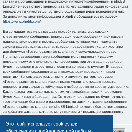
связаны с организацией и поддержкой интернет-конференций, и phpBB
Limited не несёт ответственности за то, что администрация конференций
определяет в качестве допустимого содержания и/или поведения в них.
За дополнительной информацией о phpBB обращайтесь по адресу
https://www.phpbb.com/
.
Вы соглашаетесь не размещать оскорбительных, угрожающих,
клеветнических сообщений, порнографических сообщений, призывов к
национальной розни и прочих сообщений, которые могут нарушить
законы вашей страны, страны, которая предоставляет услуги хостинга
для форумов «Грузоподъёмные краны» или международное право.
Попытки размещения таких сообщений могут привести к вашему
немедленному отключению от конференции, при этом ваш провайдер
будет поставлен в известность, если мы сочтём это нужным. IP-адреса
всех сообщений сохраняются для возможности проведения такой
политики. Вы соглашаетесь с тем, что администраторы форумов
«Грузоподъёмные краны» имеют право удалить, отредактировать,
перенести или закрыть любую тему в любое время по своему усмотрению.
Как пользователь вы согласны с тем, что введённая вами информация
будет храниться в базе данных. Хотя эта информация не будет открыта
третьим лицам без вашего разрешения, ни администрация конференции
«Грузоподъёмные краны», ни phpBB Limited не может быть ответственна
за действия хакеров, которые могут привести к несанкционированному
доступу к ней.
Этот сайт использует cookies для
обеспечения своей корректной работы.