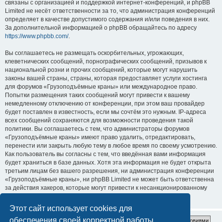
связаны с организацией и поддержкой интернет-конференций, и phpBB
Limited не несёт ответственности за то, что администрация конференций
определяет в качестве допустимого содержания и/или поведения в них.
За дополнительной информацией о phpBB обращайтесь по адресу
https://www.phpbb.com/
.
Вы соглашаетесь не размещать оскорбительных, угрожающих,
клеветнических сообщений, порнографических сообщений, призывов к
национальной розни и прочих сообщений, которые могут нарушить
законы вашей страны, страны, которая предоставляет услуги хостинга
для форумов «Грузоподъёмные краны» или международное право.
Попытки размещения таких сообщений могут привести к вашему
немедленному отключению от конференции, при этом ваш провайдер
будет поставлен в известность, если мы сочтём это нужным. IP-адреса
всех сообщений сохраняются для возможности проведения такой
политики. Вы соглашаетесь с тем, что администраторы форумов
«Грузоподъёмные краны» имеют право удалить, отредактировать,
перенести или закрыть любую тему в любое время по своему усмотрению.
Как пользователь вы согласны с тем, что введённая вами информация
будет храниться в базе данных. Хотя эта информация не будет открыта
третьим лицам без вашего разрешения, ни администрация конференции
«Грузоподъёмные краны», ни phpBB Limited не может быть ответственна
за действия хакеров, которые могут привести к несанкционированному
доступу к ней.
Этот сайт использует cookies для
обеспечения своей корректной работы.