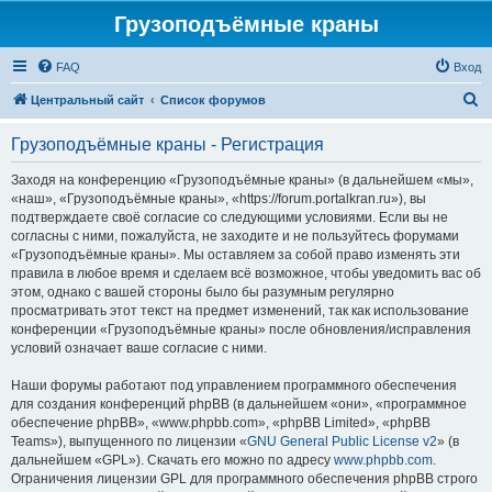
Грузоподъёмные краны
FAQ
Вход
П
Центральный сайт
Список форумов
о
Грузоподъёмные краны - Регистрация
и
с
Заходя на конференцию «Грузоподъёмные краны» (в дальнейшем «мы»,
«наш», «Грузоподъёмные краны», «https://forum.portalkran.ru»), вы
к
подтверждаете своё согласие со следующими условиями. Если вы не
согласны с ними, пожалуйста, не заходите и не пользуйтесь форумами
«Грузоподъёмные краны». Мы оставляем за собой право изменять эти
правила в любое время и сделаем всё возможное, чтобы уведомить вас об
этом, однако с вашей стороны было бы разумным регулярно
просматривать этот текст на предмет изменений, так как использование
конференции «Грузоподъёмные краны» после обновления/исправления
условий означает ваше согласие с ними.
Наши форумы работают под управлением программного обеспечения
для создания конференций phpBB (в дальнейшем «они», «программное
обеспечение phpBB», «www.phpbb.com», «phpBB Limited», «phpBB
Teams»), выпущенного по лицензии «
GNU General Public License v2
» (в
дальнейшем «GPL»). Скачать его можно по адресу
www.phpbb.com
.
Ограничения лицензии GPL для программного обеспечения phpBB строго