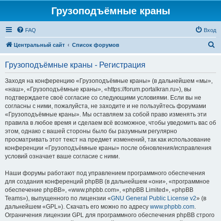
Грузоподъёмные краны
FAQ
Вход
П
Центральный сайт
Список форумов
о
Грузоподъёмные краны - Регистрация
и
с
Заходя на конференцию «Грузоподъёмные краны» (в дальнейшем «мы»,
«наш», «Грузоподъёмные краны», «https://forum.portalkran.ru»), вы
к
подтверждаете своё согласие со следующими условиями. Если вы не
согласны с ними, пожалуйста, не заходите и не пользуйтесь форумами
«Грузоподъёмные краны». Мы оставляем за собой право изменять эти
правила в любое время и сделаем всё возможное, чтобы уведомить вас об
этом, однако с вашей стороны было бы разумным регулярно
просматривать этот текст на предмет изменений, так как использование
конференции «Грузоподъёмные краны» после обновления/исправления
условий означает ваше согласие с ними.
Наши форумы работают под управлением программного обеспечения
для создания конференций phpBB (в дальнейшем «они», «программное
обеспечение phpBB», «www.phpbb.com», «phpBB Limited», «phpBB
Teams»), выпущенного по лицензии «
GNU General Public License v2
» (в
дальнейшем «GPL»). Скачать его можно по адресу
www.phpbb.com
.
Ограничения лицензии GPL для программного обеспечения phpBB строго