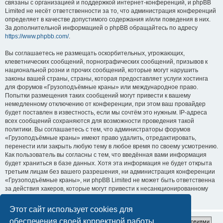
связаны с организацией и поддержкой интернет-конференций, и phpBB
Limited не несёт ответственности за то, что администрация конференций
определяет в качестве допустимого содержания и/или поведения в них.
За дополнительной информацией о phpBB обращайтесь по адресу
https://www.phpbb.com/
.
Вы соглашаетесь не размещать оскорбительных, угрожающих,
клеветнических сообщений, порнографических сообщений, призывов к
национальной розни и прочих сообщений, которые могут нарушить
законы вашей страны, страны, которая предоставляет услуги хостинга
для форумов «Грузоподъёмные краны» или международное право.
Попытки размещения таких сообщений могут привести к вашему
немедленному отключению от конференции, при этом ваш провайдер
будет поставлен в известность, если мы сочтём это нужным. IP-адреса
всех сообщений сохраняются для возможности проведения такой
политики. Вы соглашаетесь с тем, что администраторы форумов
«Грузоподъёмные краны» имеют право удалить, отредактировать,
перенести или закрыть любую тему в любое время по своему усмотрению.
Как пользователь вы согласны с тем, что введённая вами информация
будет храниться в базе данных. Хотя эта информация не будет открыта
третьим лицам без вашего разрешения, ни администрация конференции
«Грузоподъёмные краны», ни phpBB Limited не может быть ответственна
за действия хакеров, которые могут привести к несанкционированному
доступу к ней.
Этот сайт использует cookies для
обеспечения своей корректной работы.