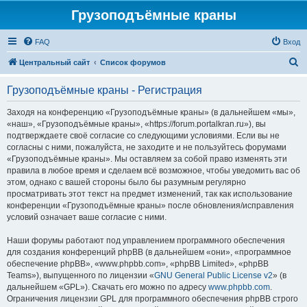
Грузоподъёмные краны
FAQ
Вход
П
Центральный сайт
Список форумов
о
Грузоподъёмные краны - Регистрация
и
с
Заходя на конференцию «Грузоподъёмные краны» (в дальнейшем «мы»,
«наш», «Грузоподъёмные краны», «https://forum.portalkran.ru»), вы
к
подтверждаете своё согласие со следующими условиями. Если вы не
согласны с ними, пожалуйста, не заходите и не пользуйтесь форумами
«Грузоподъёмные краны». Мы оставляем за собой право изменять эти
правила в любое время и сделаем всё возможное, чтобы уведомить вас об
этом, однако с вашей стороны было бы разумным регулярно
просматривать этот текст на предмет изменений, так как использование
конференции «Грузоподъёмные краны» после обновления/исправления
условий означает ваше согласие с ними.
Наши форумы работают под управлением программного обеспечения
для создания конференций phpBB (в дальнейшем «они», «программное
обеспечение phpBB», «www.phpbb.com», «phpBB Limited», «phpBB
Teams»), выпущенного по лицензии «
GNU General Public License v2
» (в
дальнейшем «GPL»). Скачать его можно по адресу
www.phpbb.com
.
Ограничения лицензии GPL для программного обеспечения phpBB строго