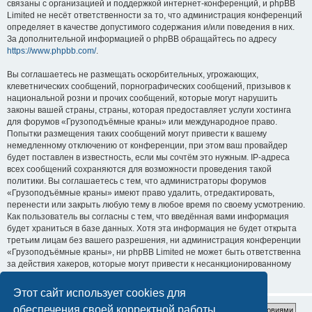
связаны с организацией и поддержкой интернет-конференций, и phpBB
Limited не несёт ответственности за то, что администрация конференций
определяет в качестве допустимого содержания и/или поведения в них.
За дополнительной информацией о phpBB обращайтесь по адресу
https://www.phpbb.com/
.
Вы соглашаетесь не размещать оскорбительных, угрожающих,
клеветнических сообщений, порнографических сообщений, призывов к
национальной розни и прочих сообщений, которые могут нарушить
законы вашей страны, страны, которая предоставляет услуги хостинга
для форумов «Грузоподъёмные краны» или международное право.
Попытки размещения таких сообщений могут привести к вашему
немедленному отключению от конференции, при этом ваш провайдер
будет поставлен в известность, если мы сочтём это нужным. IP-адреса
всех сообщений сохраняются для возможности проведения такой
политики. Вы соглашаетесь с тем, что администраторы форумов
«Грузоподъёмные краны» имеют право удалить, отредактировать,
перенести или закрыть любую тему в любое время по своему усмотрению.
Как пользователь вы согласны с тем, что введённая вами информация
будет храниться в базе данных. Хотя эта информация не будет открыта
третьим лицам без вашего разрешения, ни администрация конференции
«Грузоподъёмные краны», ни phpBB Limited не может быть ответственна
за действия хакеров, которые могут привести к несанкционированному
доступу к ней.
Этот сайт использует cookies для
обеспечения своей корректной работы.