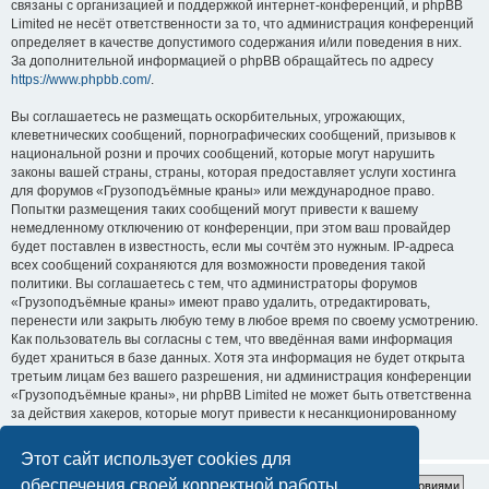
связаны с организацией и поддержкой интернет-конференций, и phpBB
Limited не несёт ответственности за то, что администрация конференций
определяет в качестве допустимого содержания и/или поведения в них.
За дополнительной информацией о phpBB обращайтесь по адресу
https://www.phpbb.com/
.
Вы соглашаетесь не размещать оскорбительных, угрожающих,
клеветнических сообщений, порнографических сообщений, призывов к
национальной розни и прочих сообщений, которые могут нарушить
законы вашей страны, страны, которая предоставляет услуги хостинга
для форумов «Грузоподъёмные краны» или международное право.
Попытки размещения таких сообщений могут привести к вашему
немедленному отключению от конференции, при этом ваш провайдер
будет поставлен в известность, если мы сочтём это нужным. IP-адреса
всех сообщений сохраняются для возможности проведения такой
политики. Вы соглашаетесь с тем, что администраторы форумов
«Грузоподъёмные краны» имеют право удалить, отредактировать,
перенести или закрыть любую тему в любое время по своему усмотрению.
Как пользователь вы согласны с тем, что введённая вами информация
будет храниться в базе данных. Хотя эта информация не будет открыта
третьим лицам без вашего разрешения, ни администрация конференции
«Грузоподъёмные краны», ни phpBB Limited не может быть ответственна
за действия хакеров, которые могут привести к несанкционированному
доступу к ней.
Этот сайт использует cookies для
обеспечения своей корректной работы.