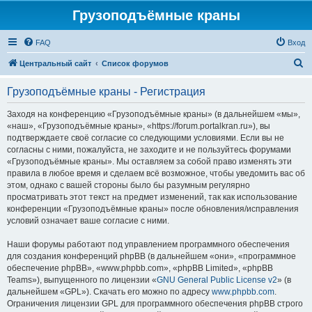
Грузоподъёмные краны
FAQ
Вход
П
Центральный сайт
Список форумов
о
Грузоподъёмные краны - Регистрация
и
с
Заходя на конференцию «Грузоподъёмные краны» (в дальнейшем «мы»,
«наш», «Грузоподъёмные краны», «https://forum.portalkran.ru»), вы
к
подтверждаете своё согласие со следующими условиями. Если вы не
согласны с ними, пожалуйста, не заходите и не пользуйтесь форумами
«Грузоподъёмные краны». Мы оставляем за собой право изменять эти
правила в любое время и сделаем всё возможное, чтобы уведомить вас об
этом, однако с вашей стороны было бы разумным регулярно
просматривать этот текст на предмет изменений, так как использование
конференции «Грузоподъёмные краны» после обновления/исправления
условий означает ваше согласие с ними.
Наши форумы работают под управлением программного обеспечения
для создания конференций phpBB (в дальнейшем «они», «программное
обеспечение phpBB», «www.phpbb.com», «phpBB Limited», «phpBB
Teams»), выпущенного по лицензии «
GNU General Public License v2
» (в
дальнейшем «GPL»). Скачать его можно по адресу
www.phpbb.com
.
Ограничения лицензии GPL для программного обеспечения phpBB строго